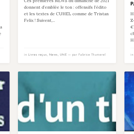
Ces premières NEWS du dimanche de 2021
P
donnent d’emblée le ton : offensifs l’édito
et les textes de CUHEL comme de Tristan
He
Felix ! Suivent,...
Z
 a
€
e
c
He
in
Livres reçus
,
News
,
UNE
— par Fabrice Thumerel
i