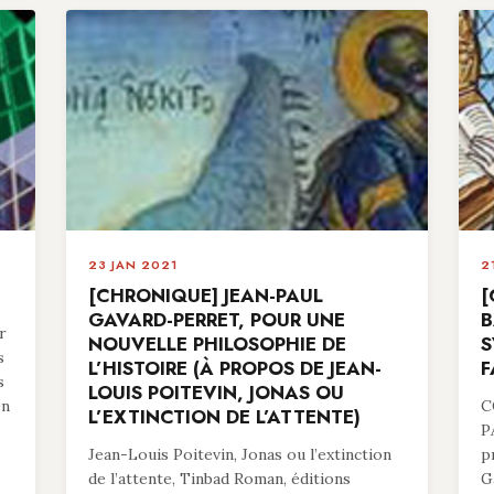
23 JAN 2021
2
[CHRONIQUE] JEAN-PAUL
[
GAVARD-PERRET, POUR UNE
B
r
NOUVELLE PHILOSOPHIE DE
S
s
L’HISTOIRE (À PROPOS DE JEAN-
F
s
LOUIS POITEVIN, JONAS OU
en
C
L’EXTINCTION DE L’ATTENTE)
P
Jean-Louis Poitevin, Jonas ou l’extinction
p
de l’attente, Tinbad Roman, éditions
G