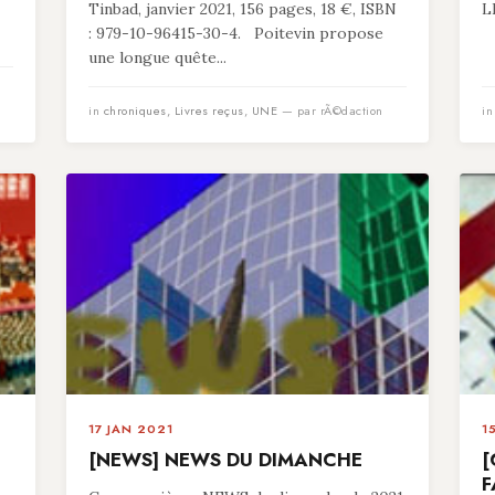
Tinbad, janvier 2021, 156 pages, 18 €, ISBN
L
: 979-10-96415-30-4. Poitevin propose
une longue quête...
in
chroniques
,
Livres reçus
,
UNE
— par rÃ©daction
i
17 JAN 2021
1
[NEWS] NEWS DU DIMANCHE
[
F