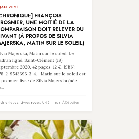
 JAN 2021
CHRONIQUE] FRANÇOIS
ROSNIER, UNE MOITIÉ DE LA
OMPARAISON DOIT RELEVER DU
IVANT (À PROPOS DE SILVIA
AJERSKA, MATIN SUR LE SOLEIL)
ilvia Majerska, Matin sur le soleil, Le
adran ligné, Saint-Clément (19),
eptembre 2020, 42 pages, 12 €, ISBN :
78-2-9543696-3-4. Matin sur le soleil est
e premier livre de Silvia Majerska (née
...
n
chroniques
,
Livres reçus
,
UNE
— par rÃ©daction