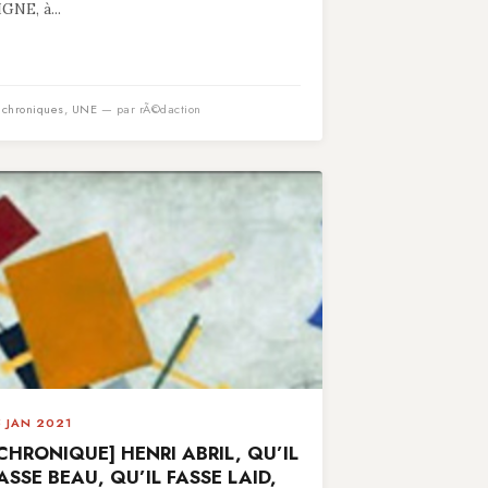
IGNE, à...
n
chroniques
,
UNE
— par rÃ©daction
5 JAN 2021
CHRONIQUE] HENRI ABRIL, QU’IL
ASSE BEAU, QU’IL FASSE LAID,