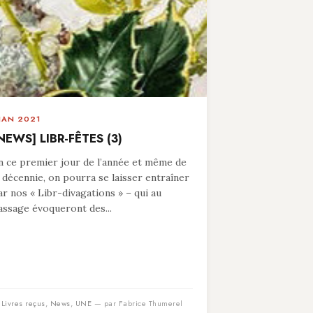
 JAN 2021
NEWS] LIBR-FÊTES (3)
n ce premier jour de l’année et même de
a décennie, on pourra se laisser entraîner
ar nos « Libr-divagations » – qui au
assage évoqueront des...
n
Livres reçus
,
News
,
UNE
— par Fabrice Thumerel