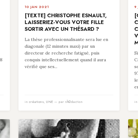
10 JAN 2021
9
[TEXTE] CHRISTOPHE ESNAULT,
[
LAISSERIEZ-VOUS VOTRE FILLE
C
SORTIR AVEC UN THÉSARD ?
C
V
La thèse professionnalisante sera lue en
M
diagonale (12 minutes maxi) par un
directeur de recherche fatigué, puis
S
78
conquis intellectuellement quand il aura
C
vérifié que ses...
s
9
l
en
in
créations
,
UNE
— par rÃ©daction
i