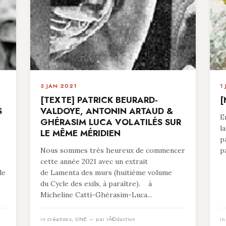
3 JAN 2021
1
[TEXTE] PATRICK BEURARD-
[
S
VALDOYE, ANTONIN ARTAUD &
E
GHÉRASIM LUCA VOLATILÉS SUR
l
LE MÊME MÉRIDIEN
p
Nous sommes très heureux de commencer
p
cette année 2021 avec un extrait
de
de Lamenta des murs (huitième volume
du Cycle des exils, à paraître). à
Micheline Catti-Ghérasim-Luca...
in
créations
,
UNE
— par rÃ©daction
i