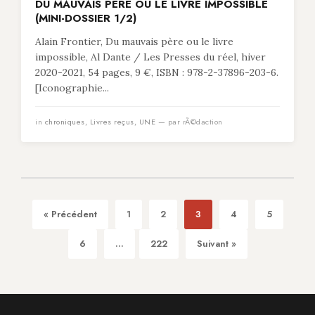
DU MAUVAIS PÈRE OU LE LIVRE IMPOSSIBLE
(MINI-DOSSIER 1/2)
Alain Frontier, Du mauvais père ou le livre
impossible, Al Dante / Les Presses du réel, hiver
2020-2021, 54 pages, 9 €, ISBN : 978-2-37896-203-6.
[Iconographie...
in
chroniques
,
Livres reçus
,
UNE
— par rÃ©daction
« Précédent
1
2
3
4
5
6
...
222
Suivant »