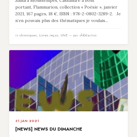
Sandra Moussempès, Cassandre à bout
portant, Flammarion, collection « Poésie », janvier
2021, 167 pages, 18 €, ISBN : 978-2-0802-3289-2. Je
n’en pouvais plus des thématiques je voulais...
in
chroniques
,
Livres reçus
,
UNE
— par rÃ©daction
31 JAN 2021
[NEWS] NEWS DU DIMANCHE