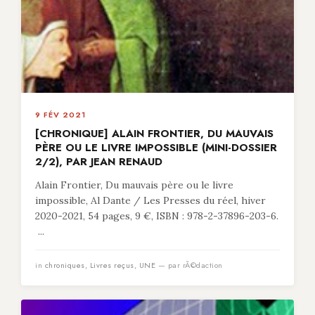
9 FÉV 2021
[CHRONIQUE] ALAIN FRONTIER, DU MAUVAIS
PÈRE OU LE LIVRE IMPOSSIBLE (MINI-DOSSIER
2/2), PAR JEAN RENAUD
Alain Frontier, Du mauvais père ou le livre
impossible, Al Dante / Les Presses du réel, hiver
2020-2021, 54 pages, 9 €, ISBN : 978-2-37896-203-6.
...
in
chroniques
,
Livres reçus
,
UNE
— par rÃ©daction