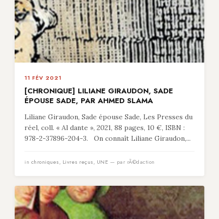
11 FÉV 2021
[CHRONIQUE] LILIANE GIRAUDON, SADE
ÉPOUSE SADE, PAR AHMED SLAMA
Liliane Giraudon, Sade épouse Sade, Les Presses du
réel, coll. « Al dante », 2021, 88 pages, 10 €, ISBN :
978-2-37896-204-3. On connaît Liliane Giraudon,...
in
chroniques
,
Livres reçus
,
UNE
— par rÃ©daction