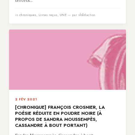
tercets...
in
chroniques
,
Livres reçus
,
UNE
— par rÃ©daction
2 FÉV 2021
[CHRONIQUE] FRANÇOIS CROSNIER, LA
POÉSIE RÉDUITE EN POUDRE NOIRE (À
PROPOS DE SANDRA MOUSSEMPÈS,
CASSANDRE À BOUT PORTANT)