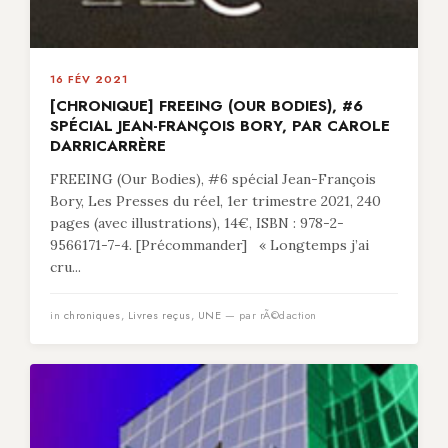
16 FÉV 2021
[CHRONIQUE] FREEING (OUR BODIES), #6
SPÉCIAL JEAN-FRANÇOIS BORY, PAR CAROLE
DARRICARRÈRE
FREEING (Our Bodies), #6 spécial Jean-François
Bory, Les Presses du réel, 1er trimestre 2021, 240
pages (avec illustrations), 14€, ISBN : 978-2-
9566171-7-4. [Précommander] « Longtemps j’ai
cru...
in
chroniques
,
Livres reçus
,
UNE
— par rÃ©daction