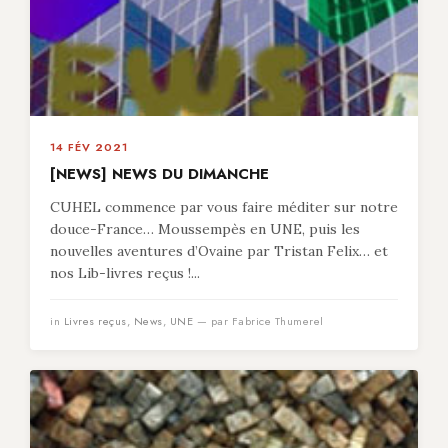
14 FÉV 2021
[NEWS] NEWS DU DIMANCHE
CUHEL commence par vous faire méditer sur notre
douce-France… Moussempès en UNE, puis les
nouvelles aventures d’Ovaine par Tristan Felix… et
nos Lib-livres reçus !...
in
Livres reçus
,
News
,
UNE
— par Fabrice Thumerel