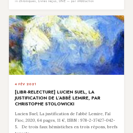
in
chroniques
,
Livres reçus
,
UNE
— par rÃ©daction
4 FÉV 2021
[LIBR-RELECTURE] LUCIEN SUEL, LA
JUSTIFICATION DE L’ABBÉ LEMIRE, PAR
CHRISTOPHE STOLOWICKI
Lucien Suel, La justification de l’abbé Lemire, Faï
Fioc, 2020, 64 pages, 11 €, ISBN : 978-2-37427-042-
5. De trois faux hémistiches en trois répons, brefs