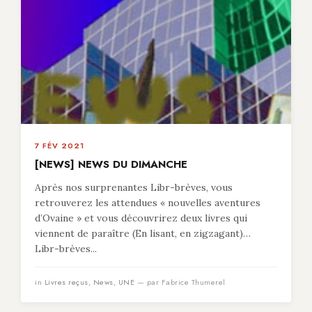
7 FÉV 2021
[NEWS] NEWS DU DIMANCHE
Après nos surprenantes Libr-brèves, vous
retrouverez les attendues « nouvelles aventures
d’Ovaine » et vous découvrirez deux livres qui
viennent de paraître (En lisant, en zigzagant)…
Libr-brèves...
in
Livres reçus
,
News
,
UNE
— par Fabrice Thumerel