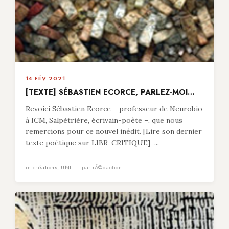
14 FÉV 2021
[TEXTE] SÉBASTIEN ECORCE, PARLEZ-MOI…
Revoici Sébastien Ecorce – professeur de Neurobio
à ICM, Salpètrière, écrivain-poète –, que nous
remercions pour ce nouvel inédit. [Lire son dernier
texte poétique sur LIBR-CRITIQUE] ...
in
créations
,
UNE
— par rÃ©daction