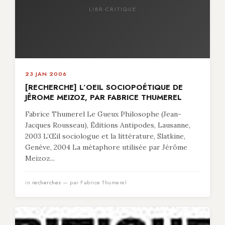
LIBR-CRITIQUE
23 JAN 2006
[RECHERCHE] L’OEIL SOCIOPOÉTIQUE DE
JÊROME MEIZOZ, PAR FABRICE THUMEREL
Fabrice Thumerel Le Gueux Philosophe (Jean-
Jacques Rousseau), Éditions Antipodes, Lausanne,
2003 L’Œil sociologue et la littérature, Slatkine,
Genève, 2004 La métaphore utilisée par Jérôme
Meizoz...
in
recherches
— par Fabrice Thumerel