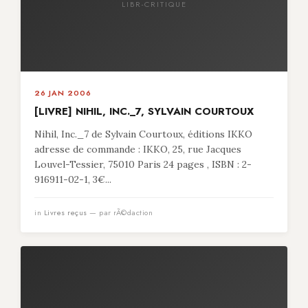
LIBR-CRITIQUE
26 JAN 2006
[LIVRE] NIHIL, INC._7, SYLVAIN COURTOUX
Nihil, Inc._7 de Sylvain Courtoux, éditions IKKO
adresse de commande : IKKO, 25, rue Jacques
Louvel-Tessier, 75010 Paris 24 pages , ISBN : 2-
916911-02-1, 3€...
in
Livres reçus
— par rÃ©daction