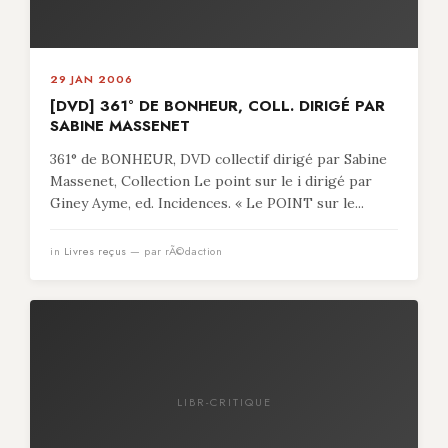
29 JAN 2006
[DVD] 361° DE BONHEUR, COLL. DIRIGÉ PAR
SABINE MASSENET
361° de BONHEUR, DVD collectif dirigé par Sabine
Massenet, Collection Le point sur le i dirigé par
Giney Ayme, ed. Incidences. « Le POINT sur le...
in
Livres reçus
— par rÃ©daction
LIBR-CRITIQUE