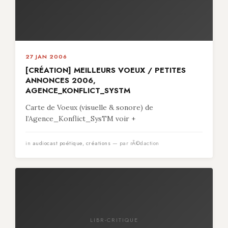
27 JAN 2006
[CRÉATION] MEILLEURS VOEUX / PETITES
ANNONCES 2006,
AGENCE_KONFLICT_SYSTM
Carte de Voeux (visuelle & sonore) de
l’Agence_Konflict_SysTM voir +
in
audiocast poétique
,
créations
— par rÃ©daction
LIBR-CRITIQUE