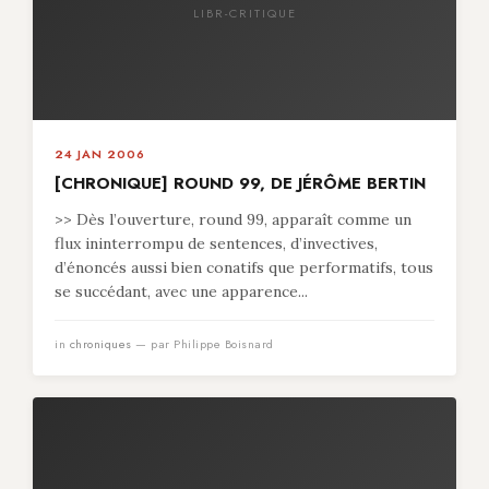
LIBR-CRITIQUE
24 JAN 2006
[CHRONIQUE] ROUND 99, DE JÉRÔME BERTIN
>> Dès l’ouverture, round 99, apparaît comme un
flux ininterrompu de sentences, d’invectives,
d’énoncés aussi bien conatifs que performatifs, tous
se succédant, avec une apparence...
in
chroniques
— par Philippe Boisnard