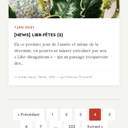
1 JAN 2021
[NEWS] LIBR-FÊTES (3)
En ce premier jour de l’année et même de la
décennie, on pourra se laisser entraîner par nos
« Libr-divagations » – qui au passage évoqueront
des...
in
Livres reçus
,
News
,
UNE
— par Fabrice Thumerel
« Précédent
1
2
3
4
5
6
7
...
222
Suivant »