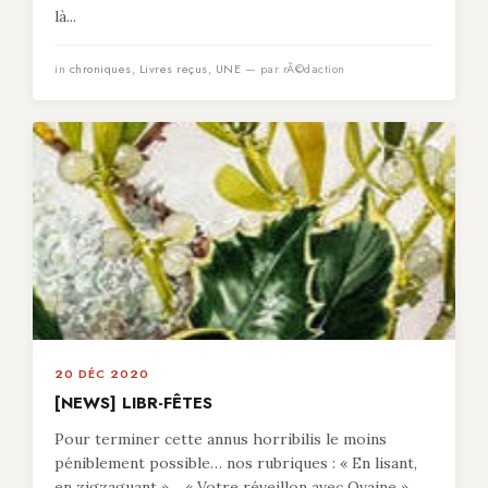
là...
in
chroniques
,
Livres reçus
,
UNE
— par rÃ©daction
20 DÉC 2020
[NEWS] LIBR-FÊTES
Pour terminer cette annus horribilis le moins
péniblement possible… nos rubriques : « En lisant,
en zigzaguant »… « Votre réveillon avec Ovaine »…