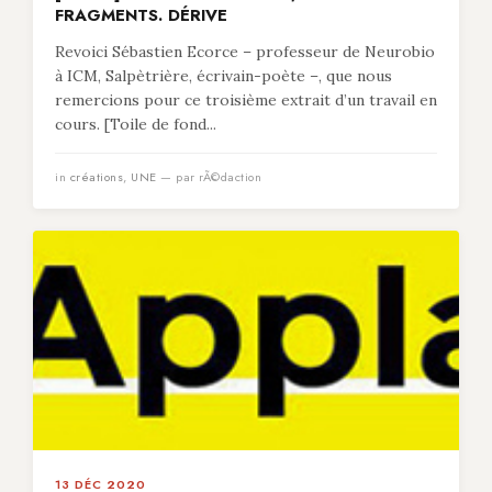
FRAGMENTS. DÉRIVE
Revoici Sébastien Ecorce – professeur de Neurobio
à ICM, Salpètrière, écrivain-poète –, que nous
remercions pour ce troisième extrait d’un travail en
cours. [Toile de fond...
in
créations
,
UNE
— par rÃ©daction
13 DÉC 2020