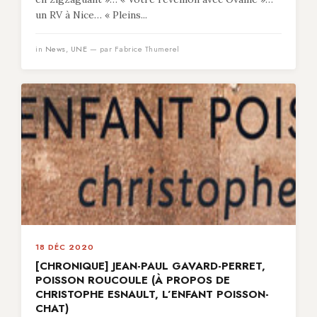
un RV à Nice… « Pleins...
in
News
,
UNE
— par Fabrice Thumerel
18 DÉC 2020
[CHRONIQUE] JEAN-PAUL GAVARD-PERRET,
POISSON ROUCOULE (À PROPOS DE
CHRISTOPHE ESNAULT, L’ENFANT POISSON-
CHAT)