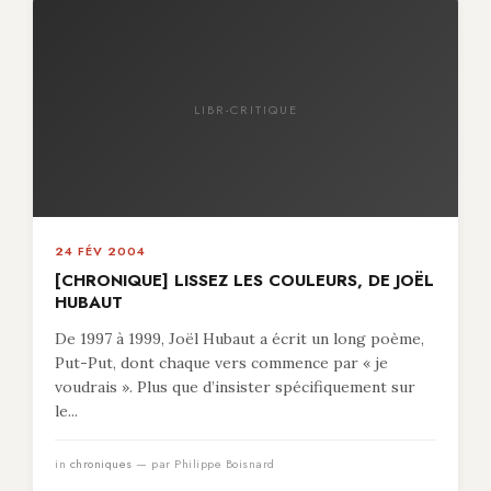
LIBR-CRITIQUE
24 FÉV 2004
[CHRONIQUE] LISSEZ LES COULEURS, DE JOËL
HUBAUT
De 1997 à 1999, Joël Hubaut a écrit un long poème,
Put-Put, dont chaque vers commence par « je
voudrais ». Plus que d’insister spécifiquement sur
le...
in
chroniques
— par Philippe Boisnard