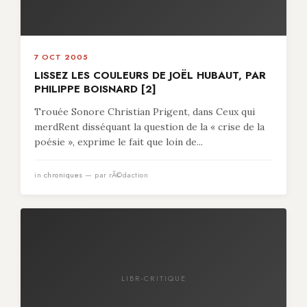
7 OCT 2005
LISSEZ LES COULEURS DE JOËL HUBAUT, PAR
PHILIPPE BOISNARD [2]
Trouée Sonore Christian Prigent, dans Ceux qui
merdRent disséquant la question de la « crise de la
poésie », exprime le fait que loin de...
in
chroniques
— par rÃ©daction
LIBR-CRITIQUE