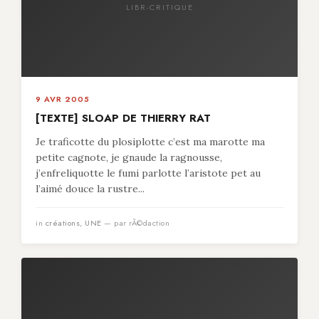
LIBR-CRITIQUE
9 AVR 2005
[TEXTE] SLOAP DE THIERRY RAT
Je traficotte du plosiplotte c’est ma marotte ma
petite cagnote, je gnaude la ragnousse,
j’enfreliquotte le fumi parlotte l’aristote pet au
l’aimé douce la rustre...
in
créations
,
UNE
— par rÃ©daction