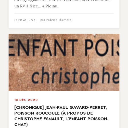
un RV à Nice… « Pleins...
in
News
,
UNE
— par Fabrice Thumerel
18 DÉC 2020
[CHRONIQUE] JEAN-PAUL GAVARD-PERRET,
POISSON ROUCOULE (À PROPOS DE
CHRISTOPHE ESNAULT, L’ENFANT POISSON-
CHAT)