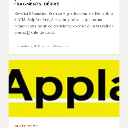
FRAGMENTS. DÉRIVE
Revoici Sébastien Ecorce – professeur de Neurobio
à ICM, Salpètrière, écrivain-poète –, que nous
remercions pour ce troisième extrait d’un travail en
cours. [Toile de fond...
in
créations
,
UNE
— par rÃ©daction
13 DÉC 2020