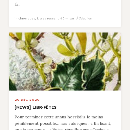
là...
in
chroniques
,
Livres reçus
,
UNE
— par rÃ©daction
20 DÉC 2020
[NEWS] LIBR-FÊTES
Pour terminer cette annus horribilis le moins
péniblement possible… nos rubriques : « En lisant,
en zigzaguant »… « Votre réveillon avec Ovaine »…