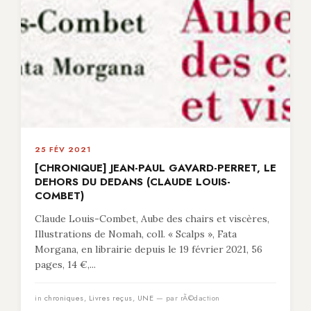
25 FÉV 2021
[CHRONIQUE] JEAN-PAUL GAVARD-PERRET, LE
DEHORS DU DEDANS (CLAUDE LOUIS-
COMBET)
Claude Louis-Combet, Aube des chairs et viscères,
Illustrations de Nomah, coll. « Scalps », Fata
Morgana, en librairie depuis le 19 février 2021, 56
pages, 14 €,...
in
chroniques
,
Livres reçus
,
UNE
— par rÃ©daction