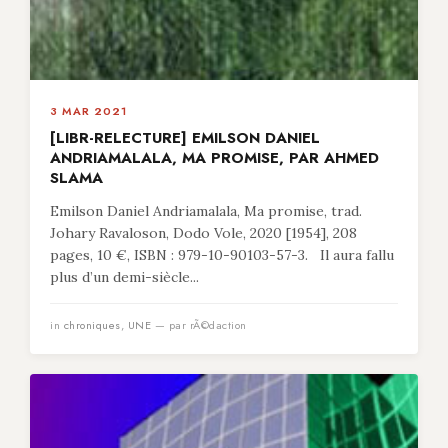
3 MAR 2021
[LIBR-RELECTURE] EMILSON DANIEL
ANDRIAMALALA, MA PROMISE, PAR AHMED
SLAMA
Emilson Daniel Andriamalala, Ma promise, trad.
Johary Ravaloson, Dodo Vole, 2020 [1954], 208
pages, 10 €, ISBN : 979-10-90103-57-3. Il aura fallu
plus d’un demi-siècle...
in
chroniques
,
UNE
— par rÃ©daction