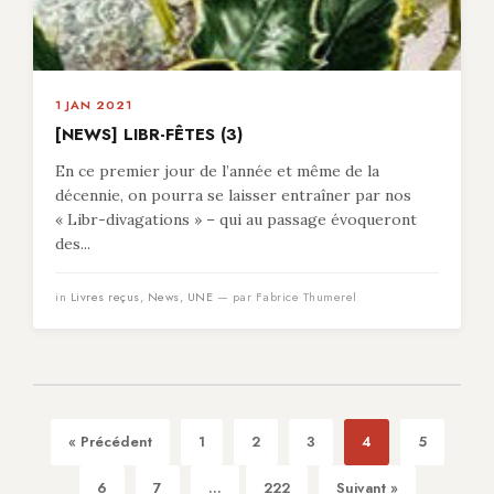
1 JAN 2021
[NEWS] LIBR-FÊTES (3)
En ce premier jour de l’année et même de la
décennie, on pourra se laisser entraîner par nos
« Libr-divagations » – qui au passage évoqueront
des...
in
Livres reçus
,
News
,
UNE
— par Fabrice Thumerel
« Précédent
1
2
3
4
5
6
7
...
222
Suivant »