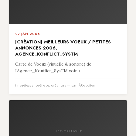
27 JAN 2006
[CRÉATION] MEILLEURS VOEUX / PETITES
ANNONCES 2006,
AGENCE_KONFLICT_SYSTM
Carte de Voeux (visuelle & sonore) de
l’Agence_Konflict_SysTM voir +
in
audiocast poétique
,
créations
— par rÃ©daction
LIBR-CRITIQUE