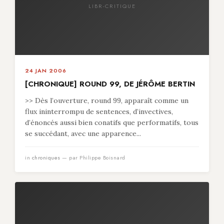
LIBR-CRITIQUE
24 JAN 2006
[CHRONIQUE] ROUND 99, DE JÉRÔME BERTIN
>> Dès l’ouverture, round 99, apparaît comme un
flux ininterrompu de sentences, d’invectives,
d’énoncés aussi bien conatifs que performatifs, tous
se succédant, avec une apparence...
in
chroniques
— par Philippe Boisnard