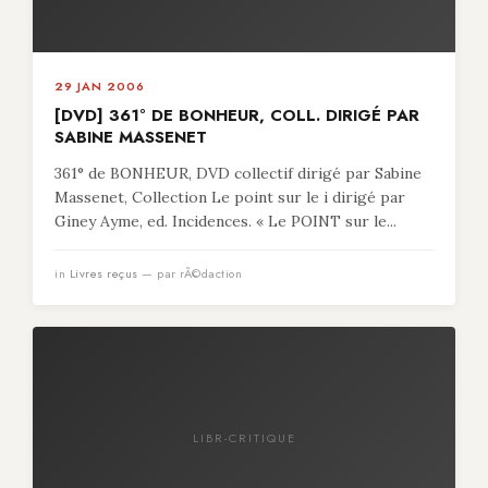
29 JAN 2006
[DVD] 361° DE BONHEUR, COLL. DIRIGÉ PAR
SABINE MASSENET
361° de BONHEUR, DVD collectif dirigé par Sabine
Massenet, Collection Le point sur le i dirigé par
Giney Ayme, ed. Incidences. « Le POINT sur le...
in
Livres reçus
— par rÃ©daction
LIBR-CRITIQUE