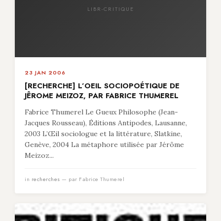
LIBR-CRITIQUE
23 JAN 2006
[RECHERCHE] L’OEIL SOCIOPOÉTIQUE DE
JÊROME MEIZOZ, PAR FABRICE THUMEREL
Fabrice Thumerel Le Gueux Philosophe (Jean-
Jacques Rousseau), Éditions Antipodes, Lausanne,
2003 L’Œil sociologue et la littérature, Slatkine,
Genève, 2004 La métaphore utilisée par Jérôme
Meizoz...
in
recherches
— par Fabrice Thumerel