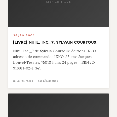
LIBR-CRITIQUE
26 JAN 2006
[LIVRE] NIHIL, INC._7, SYLVAIN COURTOUX
Nihil, Inc._7 de Sylvain Courtoux, éditions IKKO
adresse de commande : IKKO, 25, rue Jacques
Louvel-Tessier, 75010 Paris 24 pages , ISBN : 2-
916911-02-1, 3€...
in
Livres reçus
— par rÃ©daction