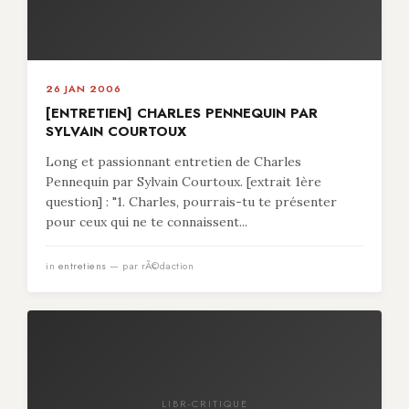
26 JAN 2006
[ENTRETIEN] CHARLES PENNEQUIN PAR
SYLVAIN COURTOUX
Long et passionnant entretien de Charles
Pennequin par Sylvain Courtoux. [extrait 1ère
question] : "1. Charles, pourrais-tu te présenter
pour ceux qui ne te connaissent...
in
entretiens
— par rÃ©daction
LIBR-CRITIQUE