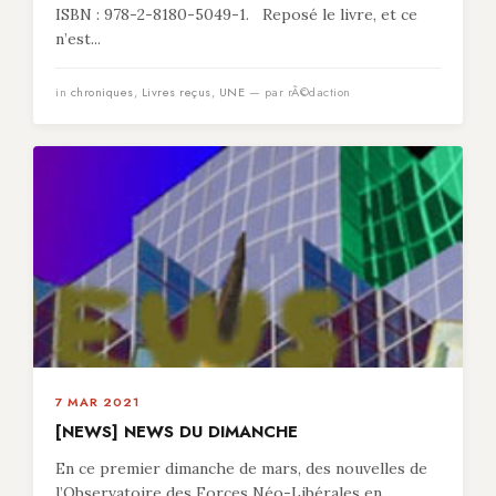
ISBN : 978-2-8180-5049-1. Reposé le livre, et ce
n’est...
in
chroniques
,
Livres reçus
,
UNE
— par rÃ©daction
7 MAR 2021
[NEWS] NEWS DU DIMANCHE
En ce premier dimanche de mars, des nouvelles de
l’Observatoire des Forces Néo-Libérales en