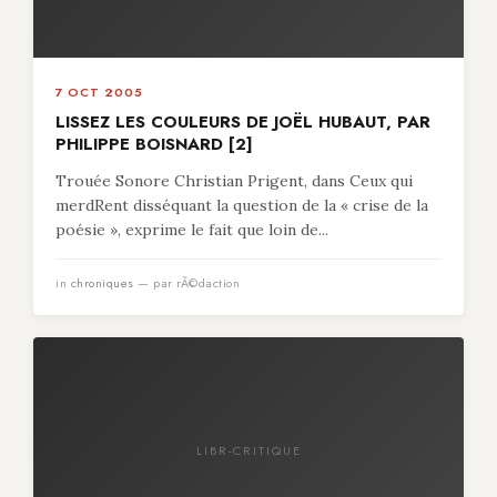
7 OCT 2005
LISSEZ LES COULEURS DE JOËL HUBAUT, PAR
PHILIPPE BOISNARD [2]
Trouée Sonore Christian Prigent, dans Ceux qui
merdRent disséquant la question de la « crise de la
poésie », exprime le fait que loin de...
in
chroniques
— par rÃ©daction
LIBR-CRITIQUE