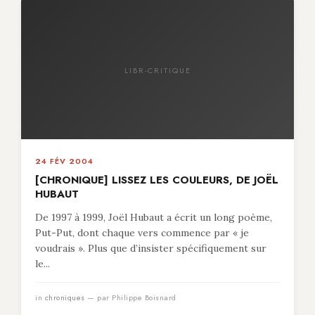
LIBR-CRITIQUE
24 FÉV 2004
[CHRONIQUE] LISSEZ LES COULEURS, DE JOËL
HUBAUT
De 1997 à 1999, Joël Hubaut a écrit un long poème,
Put-Put, dont chaque vers commence par « je
voudrais ». Plus que d’insister spécifiquement sur
le...
in
chroniques
— par Philippe Boisnard