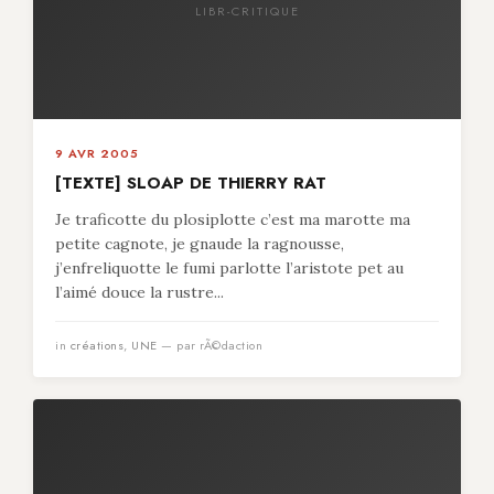
LIBR-CRITIQUE
9 AVR 2005
[TEXTE] SLOAP DE THIERRY RAT
Je traficotte du plosiplotte c’est ma marotte ma
petite cagnote, je gnaude la ragnousse,
j’enfreliquotte le fumi parlotte l’aristote pet au
l’aimé douce la rustre...
in
créations
,
UNE
— par rÃ©daction