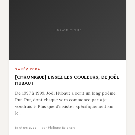
LIBR-CRITIQUE
24 FÉV 2004
[CHRONIQUE] LISSEZ LES COULEURS, DE JOËL
HUBAUT
De 1997 à 1999, Joël Hubaut a écrit un long poème,
Put-Put, dont chaque vers commence par « je
voudrais ». Plus que d’insister spécifiquement sur
le...
in
chroniques
— par Philippe Boisnard