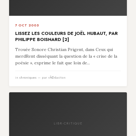
7 OCT 2005
LISSEZ LES COULEURS DE JOËL HUBAUT, PAR
PHILIPPE BOISNARD [2]
Trouée Sonore Christian Prigent, dans Ceux qui
merdRent disséquant la question de la « crise de la
poésie », exprime le fait que loin de...
in
chroniques
— par rÃ©daction
LIBR-CRITIQUE