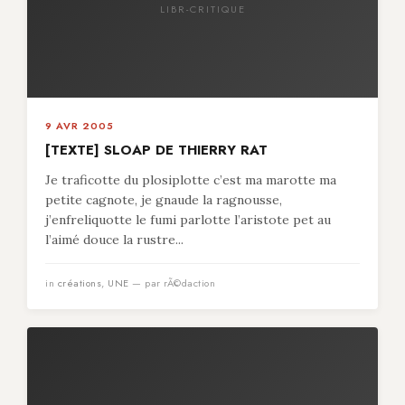
LIBR-CRITIQUE
9 AVR 2005
[TEXTE] SLOAP DE THIERRY RAT
Je traficotte du plosiplotte c’est ma marotte ma
petite cagnote, je gnaude la ragnousse,
j’enfreliquotte le fumi parlotte l’aristote pet au
l’aimé douce la rustre...
in
créations
,
UNE
— par rÃ©daction