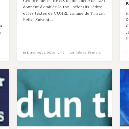
Ces premières NEWS du dimanche de 2021
P
donnent d’emblée le ton : offensifs l’édito
et les textes de CUHEL comme de Tristan
He
Felix ! Suivent,...
Z
 a
€
e
c
He
in
Livres reçus
,
News
,
UNE
— par Fabrice Thumerel
i