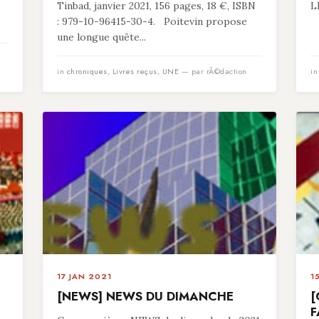
Tinbad, janvier 2021, 156 pages, 18 €, ISBN
L
: 979-10-96415-30-4. Poitevin propose
une longue quête...
in
chroniques
,
Livres reçus
,
UNE
— par rÃ©daction
i
17 JAN 2021
1
[NEWS] NEWS DU DIMANCHE
[
F