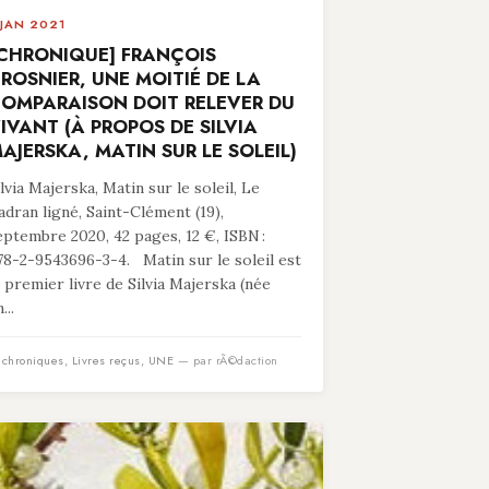
 JAN 2021
CHRONIQUE] FRANÇOIS
ROSNIER, UNE MOITIÉ DE LA
OMPARAISON DOIT RELEVER DU
IVANT (À PROPOS DE SILVIA
AJERSKA, MATIN SUR LE SOLEIL)
ilvia Majerska, Matin sur le soleil, Le
adran ligné, Saint-Clément (19),
eptembre 2020, 42 pages, 12 €, ISBN :
78-2-9543696-3-4. Matin sur le soleil est
e premier livre de Silvia Majerska (née
...
n
chroniques
,
Livres reçus
,
UNE
— par rÃ©daction