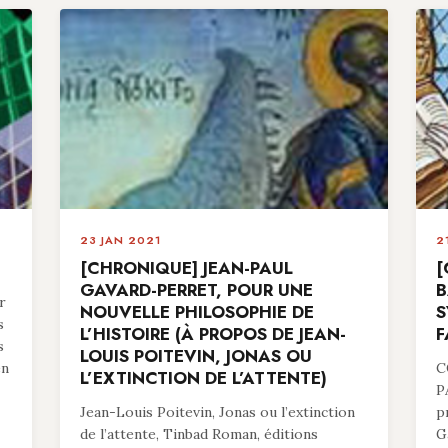
23 JAN 2021
2
[CHRONIQUE] JEAN-PAUL
[
GAVARD-PERRET, POUR UNE
B
r
NOUVELLE PHILOSOPHIE DE
S
s
L’HISTOIRE (À PROPOS DE JEAN-
F
s
LOUIS POITEVIN, JONAS OU
en
C
L’EXTINCTION DE L’ATTENTE)
P
Jean-Louis Poitevin, Jonas ou l’extinction
p
de l’attente, Tinbad Roman, éditions
G