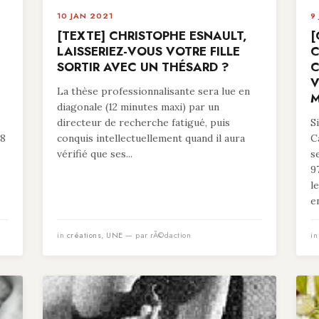
10 JAN 2021
9
[TEXTE] CHRISTOPHE ESNAULT,
[
LAISSERIEZ-VOUS VOTRE FILLE
C
SORTIR AVEC UN THÉSARD ?
C
V
La thèse professionnalisante sera lue en
M
diagonale (12 minutes maxi) par un
directeur de recherche fatigué, puis
S
78
conquis intellectuellement quand il aura
C
vérifié que ses...
s
9
l
en
in
créations
,
UNE
— par rÃ©daction
i