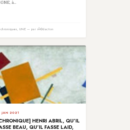
IGNE, à...
n
chroniques
,
UNE
— par rÃ©daction
5 JAN 2021
CHRONIQUE] HENRI ABRIL, QU’IL
ASSE BEAU, QU’IL FASSE LAID,