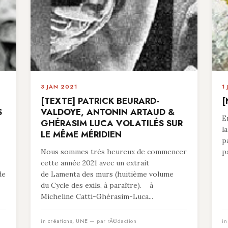
3 JAN 2021
1
[TEXTE] PATRICK BEURARD-
[
S
VALDOYE, ANTONIN ARTAUD &
E
GHÉRASIM LUCA VOLATILÉS SUR
l
LE MÊME MÉRIDIEN
p
Nous sommes très heureux de commencer
p
cette année 2021 avec un extrait
de
de Lamenta des murs (huitième volume
du Cycle des exils, à paraître). à
Micheline Catti-Ghérasim-Luca...
in
créations
,
UNE
— par rÃ©daction
i