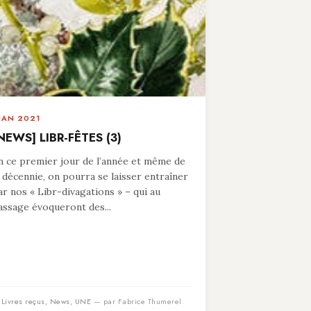
 JAN 2021
NEWS] LIBR-FÊTES (3)
n ce premier jour de l’année et même de
a décennie, on pourra se laisser entraîner
ar nos « Libr-divagations » – qui au
assage évoqueront des...
n
Livres reçus
,
News
,
UNE
— par Fabrice Thumerel