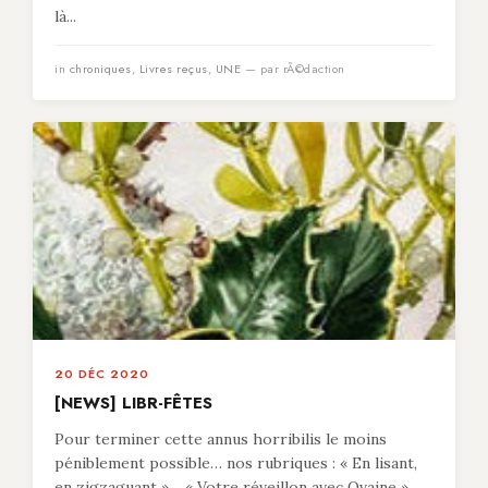
là...
in
chroniques
,
Livres reçus
,
UNE
— par rÃ©daction
20 DÉC 2020
[NEWS] LIBR-FÊTES
Pour terminer cette annus horribilis le moins
péniblement possible… nos rubriques : « En lisant,
en zigzaguant »… « Votre réveillon avec Ovaine »…