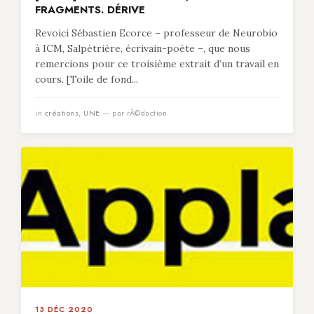
FRAGMENTS. DÉRIVE
Revoici Sébastien Ecorce – professeur de Neurobio
à ICM, Salpètrière, écrivain-poète –, que nous
remercions pour ce troisième extrait d’un travail en
cours. [Toile de fond...
in
créations
,
UNE
— par rÃ©daction
13 DÉC 2020