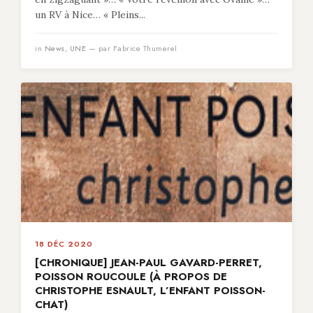
un RV à Nice… « Pleins...
in
News
,
UNE
— par Fabrice Thumerel
18 DÉC 2020
[CHRONIQUE] JEAN-PAUL GAVARD-PERRET,
POISSON ROUCOULE (À PROPOS DE
CHRISTOPHE ESNAULT, L’ENFANT POISSON-
CHAT)