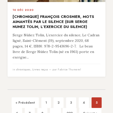
10 DÉC 2020
[CHRONIQUE] FRANÇOIS CROSNIER, MOTS
AIMANTÉS PAR LE SILENCE (SUR SERGE
NUNEZ TOLIN, L’EXERCICE DU SILENCE)
Serge Núñez Tolin, L’exercice du silence, Le Cadran
ligné, Saint-Clément (19), septembre 2020, 68
pages, 14 €, ISBN : 978-2-9543696-2-7. Le beau
livre de Serge Núñez Tolin (né en 1961) porte en
exergue...
in
chroniques
,
Livres reçus
— par Fabrice Thumerel
« Précédent
1
2
3
4
5