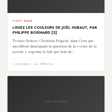
7 OCT 2005
LISSEZ LES COULEURS DE JOËL HUBAUT, PAR
PHILIPPE BOISNARD [2]
Trouée Sonore Christian Prigent, dans Ceux qui
merdRent disséquant la question de la « crise de la
poésie », exprime le fait que loin de...
in
chroniques
— par rÃ©daction
LIBR-CRITIQUE