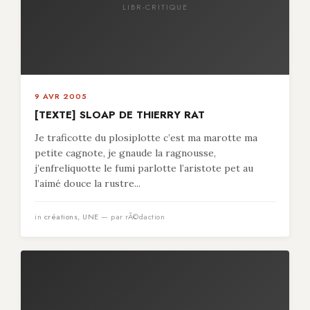
LIBR-CRITIQUE
9 AVR 2005
[TEXTE] SLOAP DE THIERRY RAT
Je traficotte du plosiplotte c’est ma marotte ma
petite cagnote, je gnaude la ragnousse,
j’enfreliquotte le fumi parlotte l’aristote pet au
l’aimé douce la rustre...
in
créations
,
UNE
— par rÃ©daction