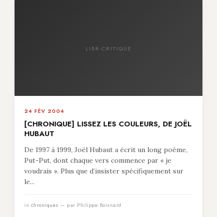
LIBR-CRITIQUE
24 FÉV 2004
[CHRONIQUE] LISSEZ LES COULEURS, DE JOËL
HUBAUT
De 1997 à 1999, Joël Hubaut a écrit un long poème,
Put-Put, dont chaque vers commence par « je
voudrais ». Plus que d’insister spécifiquement sur
le...
in
chroniques
— par Philippe Boisnard