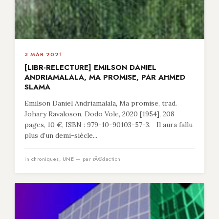
3 MAR 2021
[LIBR-RELECTURE] EMILSON DANIEL
ANDRIAMALALA, MA PROMISE, PAR AHMED
SLAMA
Emilson Daniel Andriamalala, Ma promise, trad.
Johary Ravaloson, Dodo Vole, 2020 [1954], 208
pages, 10 €, ISBN : 979-10-90103-57-3. Il aura fallu
plus d’un demi-siècle...
in
chroniques
,
UNE
— par rÃ©daction