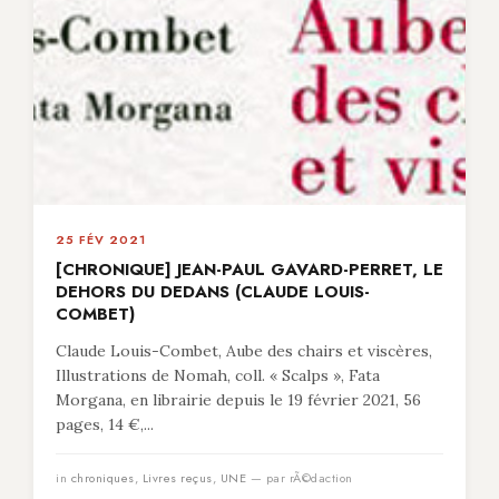
25 FÉV 2021
[CHRONIQUE] JEAN-PAUL GAVARD-PERRET, LE
DEHORS DU DEDANS (CLAUDE LOUIS-
COMBET)
Claude Louis-Combet, Aube des chairs et viscères,
Illustrations de Nomah, coll. « Scalps », Fata
Morgana, en librairie depuis le 19 février 2021, 56
pages, 14 €,...
in
chroniques
,
Livres reçus
,
UNE
— par rÃ©daction