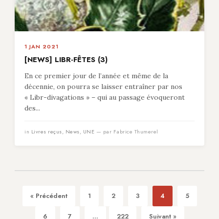
1 JAN 2021
[NEWS] LIBR-FÊTES (3)
En ce premier jour de l’année et même de la
décennie, on pourra se laisser entraîner par nos
« Libr-divagations » – qui au passage évoqueront
des...
in
Livres reçus
,
News
,
UNE
— par Fabrice Thumerel
« Précédent
1
2
3
4
5
6
7
...
222
Suivant »