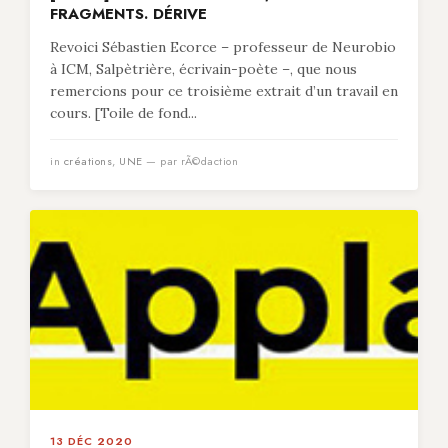
FRAGMENTS. DÉRIVE
Revoici Sébastien Ecorce – professeur de Neurobio
à ICM, Salpètrière, écrivain-poète –, que nous
remercions pour ce troisième extrait d’un travail en
cours. [Toile de fond...
in
créations
,
UNE
— par rÃ©daction
13 DÉC 2020