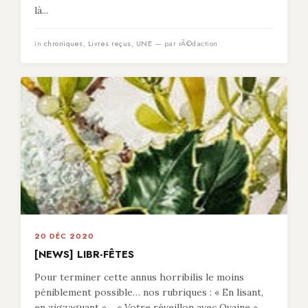
là...
in
chroniques
,
Livres reçus
,
UNE
— par rÃ©daction
20 DÉC 2020
[NEWS] LIBR-FÊTES
Pour terminer cette annus horribilis le moins
péniblement possible… nos rubriques : « En lisant,
en zigzaguant »… « Votre réveillon avec Ovaine »…