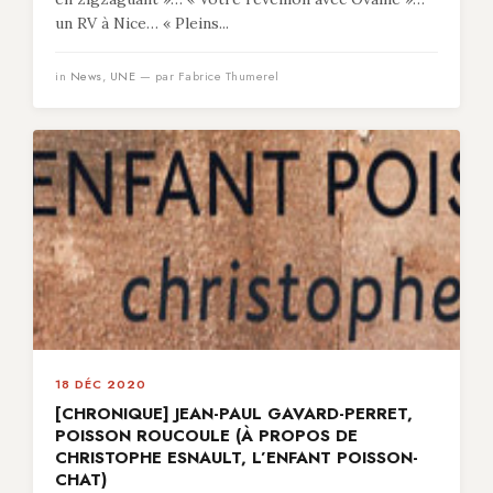
un RV à Nice… « Pleins...
in
News
,
UNE
— par Fabrice Thumerel
18 DÉC 2020
[CHRONIQUE] JEAN-PAUL GAVARD-PERRET,
POISSON ROUCOULE (À PROPOS DE
CHRISTOPHE ESNAULT, L’ENFANT POISSON-
CHAT)