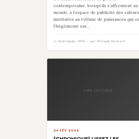
contemporaine, lorsqu’ils s’affrontent au
monde, à l’espace de publicité des valeur
instituées au rythme de puissances qui o
l’hégémonie sur...
in
chroniques
,
UNE
— par Philippe Boisnard
LIBR-CRITIQUE
24 FÉV 2004