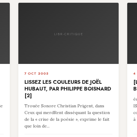
LIBR-CRITIQUE
7 OCT 2005
4
LISSEZ LES COULEURS DE JOËL
[
HUBAUT, PAR PHILIPPE BOISNARD
B
[2]
é
le
Trouée Sonore Christian Prigent, dans
I
Ceux qui merdRent disséquant la question
c
de la « crise de la poésie », exprime le fait
à 
que loin de...