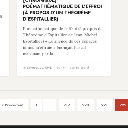
[CHRONIQUE]
POÉMATHÉMATIQUE DE L’EFFROI
(À PROPOS D’UN THÉORÈME
ng
D’ESPITALLIER)
Poémathématique de l’effroi (à propos du
Théorème d’Espitallier de Jean-Michel
Espitallier) « Le silence de ces espaces
infinis m’effraie » énonçait Pascal,
marquant par là...
in
chroniques
,
UNE
— par Philippe Boisnard
« Précédent
1
...
219
220
221
222