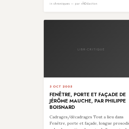
in
chroniques
— par rÃ©daction
LIBR-CRITIQUE
3 OCT 2005
FENÊTRE, PORTE ET FAÇADE DE
JÉRÔME MAUCHE, PAR PHILIPPE
BOISNARD
Cadrages/décadrages Tout a lieu dans
Fenêtre, porte et façade, longue prosodi