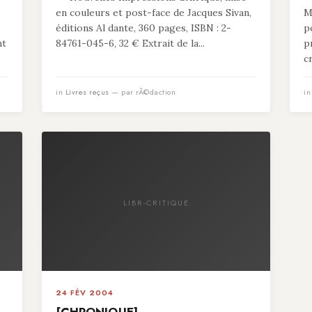
en couleurs et post-face de Jacques Sivan,
M
s
éditions Al dante, 360 pages, ISBN : 2-
p
nt
84761-045-6, 32 € Extrait de la...
p
c
in
Livres reçus
— par rÃ©daction
i
LIBR-CRITIQUE
24 FÉV 2004