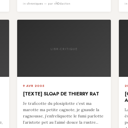
in
chroniques
— par rÃ©daction
i
LIBR-CRITIQUE
9 AVR 2005
2
[TEXTE] SLOAP DE THIERRY RAT
[
A
Je traficotte du plosiplotte c’est ma
marotte ma petite cagnote, je gnaude la
L
ragnousse, j’enfreliquotte le fumi parlotte
é
e,
l’aristote pet au l’aimé douce la rustre...
p