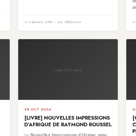
d
du
in
créations
,
UNE
— par rÃ©daction
i
LIBR-CRITIQUE
28 OCT 2004
2
[LIVRE] NOUVELLES IMPRESSIONS
[
D’AFRIQUE DE RAYMOND ROUSSEL
C
P
>> Nouvelles Impressions d’Afrique, mise