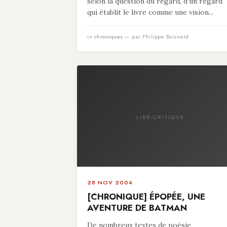
selon la question du regard, d’un regard
qui établit le livre comme une vision...
in
chroniques
— par Philippe Boisnard
LIBR-CRITIQUE
28 NOV 2004
[CHRONIQUE] ÉPOPÉE, UNE
AVENTURE DE BATMAN
De nombreux textes de poésie