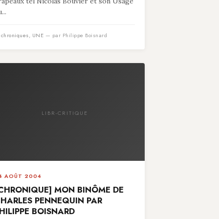
rapeaux tel Nicolas Bouvier et son Usage
...
n
chroniques
,
UNE
— par Philippe Boisnard
LIBR-CRITIQUE
4 AOÛT 2004
CHRONIQUE] MON BINÔME DE
HARLES PENNEQUIN PAR
HILIPPE BOISNARD