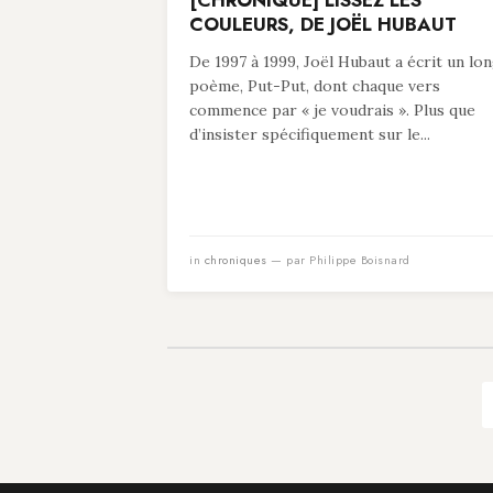
[CHRONIQUE] LISSEZ LES
COULEURS, DE JOËL HUBAUT
De 1997 à 1999, Joël Hubaut a écrit un lo
poème, Put-Put, dont chaque vers
commence par « je voudrais ». Plus que
d’insister spécifiquement sur le...
in
chroniques
— par Philippe Boisnard