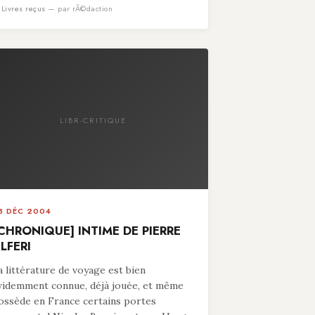
n
Livres reçus
— par rÃ©daction
LIBR-CRITIQUE
8 DÉC 2004
CHRONIQUE] INTIME DE PIERRE
LFERI
a littérature de voyage est bien
videmment connue, déjà jouée, et même
ossède en France certains portes