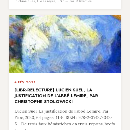
in
chroniques
,
Livres reçus
,
UNE
— par rÃ©daction
4 FÉV 2021
[LIBR-RELECTURE] LUCIEN SUEL, LA
JUSTIFICATION DE L’ABBÉ LEMIRE, PAR
CHRISTOPHE STOLOWICKI
Lucien Suel, La justification de l’abbé Lemire, Faï
Fioc, 2020, 64 pages, 11 €, ISBN : 978-2-37427-042-
5. De trois faux hémistiches en trois répons, brefs