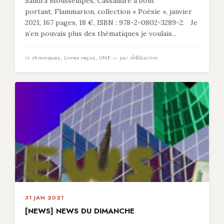
Sandra Moussempès, Cassandre à bout
portant, Flammarion, collection « Poésie », janvier
2021, 167 pages, 18 €, ISBN : 978-2-0802-3289-2. Je
n’en pouvais plus des thématiques je voulais...
in
chroniques
,
Livres reçus
,
UNE
— par rÃ©daction
31 JAN 2021
[NEWS] NEWS DU DIMANCHE