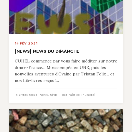
14 FÉV 2021
[NEWS] NEWS DU DIMANCHE
CUHEL commence par vous faire méditer sur notre
douce-France… Moussempès en UNE, puis les
nouvelles aventures d’Ovaine par Tristan Felix… et
nos Lib-livres reçus !...
in
Livres reçus
,
News
,
UNE
— par Fabrice Thumerel