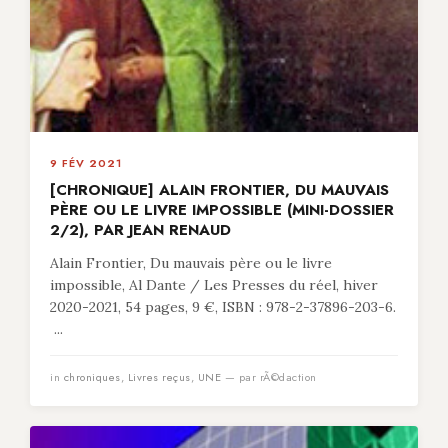
9 FÉV 2021
[CHRONIQUE] ALAIN FRONTIER, DU MAUVAIS
PÈRE OU LE LIVRE IMPOSSIBLE (MINI-DOSSIER
2/2), PAR JEAN RENAUD
Alain Frontier, Du mauvais père ou le livre
impossible, Al Dante / Les Presses du réel, hiver
2020-2021, 54 pages, 9 €, ISBN : 978-2-37896-203-6.
...
in
chroniques
,
Livres reçus
,
UNE
— par rÃ©daction