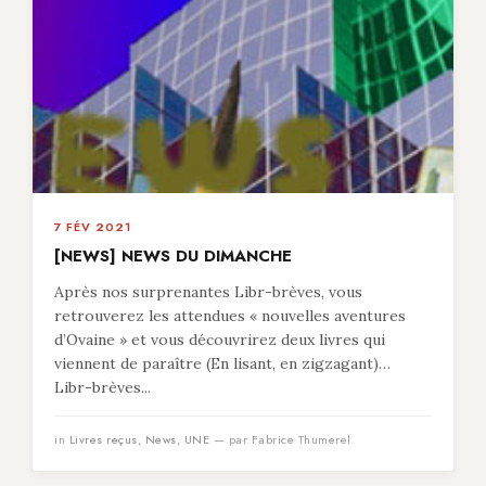
7 FÉV 2021
[NEWS] NEWS DU DIMANCHE
Après nos surprenantes Libr-brèves, vous
retrouverez les attendues « nouvelles aventures
d’Ovaine » et vous découvrirez deux livres qui
viennent de paraître (En lisant, en zigzagant)…
Libr-brèves...
in
Livres reçus
,
News
,
UNE
— par Fabrice Thumerel