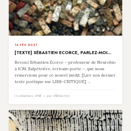
14 FÉV 2021
[TEXTE] SÉBASTIEN ECORCE, PARLEZ-MOI…
Revoici Sébastien Ecorce – professeur de Neurobio
à ICM, Salpètrière, écrivain-poète –, que nous
remercions pour ce nouvel inédit. [Lire son dernier
texte poétique sur LIBR-CRITIQUE] ...
in
créations
,
UNE
— par rÃ©daction