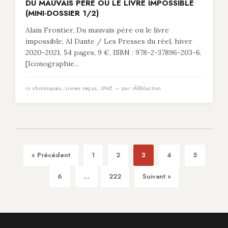
DU MAUVAIS PÈRE OU LE LIVRE IMPOSSIBLE
(MINI-DOSSIER 1/2)
Alain Frontier, Du mauvais père ou le livre
impossible, Al Dante / Les Presses du réel, hiver
2020-2021, 54 pages, 9 €, ISBN : 978-2-37896-203-6.
[Iconographie...
in
chroniques
,
Livres reçus
,
UNE
— par rÃ©daction
« Précédent
1
2
3
4
5
6
...
222
Suivant »