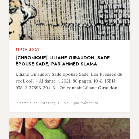
11 FÉV 2021
[CHRONIQUE] LILIANE GIRAUDON, SADE
ÉPOUSE SADE, PAR AHMED SLAMA
Liliane Giraudon, Sade épouse Sade, Les Presses du
réel, coll. « Al dante », 2021, 88 pages, 10 €, ISBN :
978-2-37896-204-3. On connaît Liliane Giraudon,...
in
chroniques
,
Livres reçus
,
UNE
— par rÃ©daction