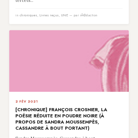
tercets...
in
chroniques
,
Livres reçus
,
UNE
— par rÃ©daction
2 FÉV 2021
[CHRONIQUE] FRANÇOIS CROSNIER, LA
POÉSIE RÉDUITE EN POUDRE NOIRE (À
PROPOS DE SANDRA MOUSSEMPÈS,
CASSANDRE À BOUT PORTANT)