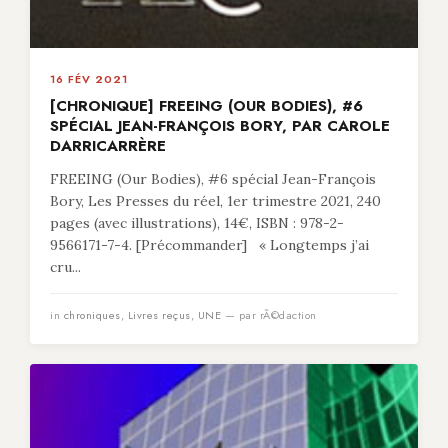
16 FÉV 2021
[CHRONIQUE] FREEING (OUR BODIES), #6
SPÉCIAL JEAN-FRANÇOIS BORY, PAR CAROLE
DARRICARRÈRE
FREEING (Our Bodies), #6 spécial Jean-François
Bory, Les Presses du réel, 1er trimestre 2021, 240
pages (avec illustrations), 14€, ISBN : 978-2-
9566171-7-4. [Précommander] « Longtemps j’ai
cru...
in
chroniques
,
Livres reçus
,
UNE
— par rÃ©daction