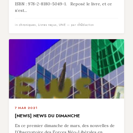
ISBN : 978-2-8180-5049-1. Reposé le livre, et ce
n’est...
in
chroniques
,
Livres reçus
,
UNE
— par rÃ©daction
7 MAR 2021
[NEWS] NEWS DU DIMANCHE
En ce premier dimanche de mars, des nouvelles de
l’Observatoire des Forces Néo-Libérales en