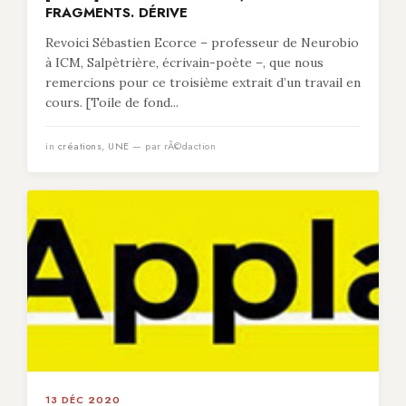
FRAGMENTS. DÉRIVE
Revoici Sébastien Ecorce – professeur de Neurobio
à ICM, Salpètrière, écrivain-poète –, que nous
remercions pour ce troisième extrait d’un travail en
cours. [Toile de fond...
in
créations
,
UNE
— par rÃ©daction
13 DÉC 2020