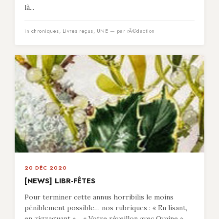
là...
in
chroniques
,
Livres reçus
,
UNE
— par rÃ©daction
20 DÉC 2020
[NEWS] LIBR-FÊTES
Pour terminer cette annus horribilis le moins
péniblement possible… nos rubriques : « En lisant,
en zigzaguant »… « Votre réveillon avec Ovaine »…