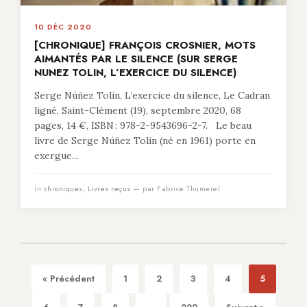
10 DÉC 2020
[CHRONIQUE] FRANÇOIS CROSNIER, MOTS
AIMANTÉS PAR LE SILENCE (SUR SERGE
NUNEZ TOLIN, L’EXERCICE DU SILENCE)
Serge Núñez Tolin, L’exercice du silence, Le Cadran
ligné, Saint-Clément (19), septembre 2020, 68
pages, 14 €, ISBN : 978-2-9543696-2-7. Le beau
livre de Serge Núñez Tolin (né en 1961) porte en
exergue...
in
chroniques
,
Livres reçus
— par Fabrice Thumerel
« Précédent
1
2
3
4
5