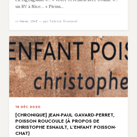
un RV à Nice… « Pleins...
in
News
,
UNE
— par Fabrice Thumerel
18 DÉC 2020
[CHRONIQUE] JEAN-PAUL GAVARD-PERRET,
POISSON ROUCOULE (À PROPOS DE
CHRISTOPHE ESNAULT, L’ENFANT POISSON-
CHAT)