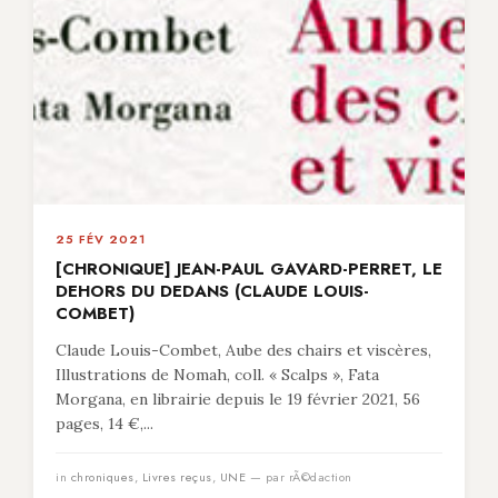
25 FÉV 2021
[CHRONIQUE] JEAN-PAUL GAVARD-PERRET, LE
DEHORS DU DEDANS (CLAUDE LOUIS-
COMBET)
Claude Louis-Combet, Aube des chairs et viscères,
Illustrations de Nomah, coll. « Scalps », Fata
Morgana, en librairie depuis le 19 février 2021, 56
pages, 14 €,...
in
chroniques
,
Livres reçus
,
UNE
— par rÃ©daction