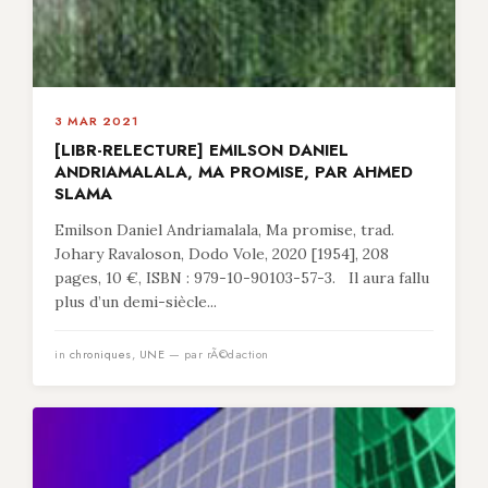
3 MAR 2021
[LIBR-RELECTURE] EMILSON DANIEL
ANDRIAMALALA, MA PROMISE, PAR AHMED
SLAMA
Emilson Daniel Andriamalala, Ma promise, trad.
Johary Ravaloson, Dodo Vole, 2020 [1954], 208
pages, 10 €, ISBN : 979-10-90103-57-3. Il aura fallu
plus d’un demi-siècle...
in
chroniques
,
UNE
— par rÃ©daction