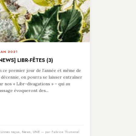
 JAN 2021
NEWS] LIBR-FÊTES (3)
n ce premier jour de l’année et même de
a décennie, on pourra se laisser entraîner
ar nos « Libr-divagations » – qui au
assage évoqueront des...
n
Livres reçus
,
News
,
UNE
— par Fabrice Thumerel