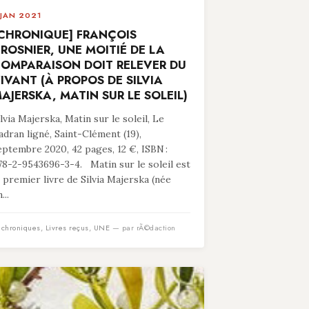
 JAN 2021
CHRONIQUE] FRANÇOIS
ROSNIER, UNE MOITIÉ DE LA
OMPARAISON DOIT RELEVER DU
IVANT (À PROPOS DE SILVIA
AJERSKA, MATIN SUR LE SOLEIL)
ilvia Majerska, Matin sur le soleil, Le
adran ligné, Saint-Clément (19),
eptembre 2020, 42 pages, 12 €, ISBN :
78-2-9543696-3-4. Matin sur le soleil est
e premier livre de Silvia Majerska (née
...
n
chroniques
,
Livres reçus
,
UNE
— par rÃ©daction