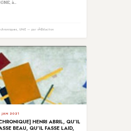
IGNE, à...
n
chroniques
,
UNE
— par rÃ©daction
5 JAN 2021
CHRONIQUE] HENRI ABRIL, QU’IL
ASSE BEAU, QU’IL FASSE LAID,