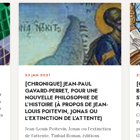
23 JAN 2021
2
[CHRONIQUE] JEAN-PAUL
[
GAVARD-PERRET, POUR UNE
B
r
NOUVELLE PHILOSOPHIE DE
S
s
L’HISTOIRE (À PROPOS DE JEAN-
F
s
LOUIS POITEVIN, JONAS OU
en
C
L’EXTINCTION DE L’ATTENTE)
P
Jean-Louis Poitevin, Jonas ou l’extinction
p
de l’attente, Tinbad Roman, éditions
G