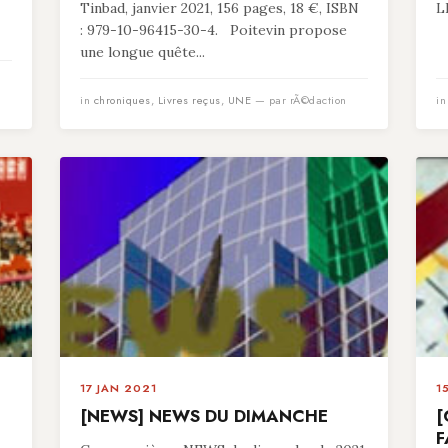
Tinbad, janvier 2021, 156 pages, 18 €, ISBN
L
: 979-10-96415-30-4. Poitevin propose
une longue quête...
in
chroniques
,
Livres reçus
,
UNE
— par rÃ©daction
i
17 JAN 2021
1
[NEWS] NEWS DU DIMANCHE
[
F