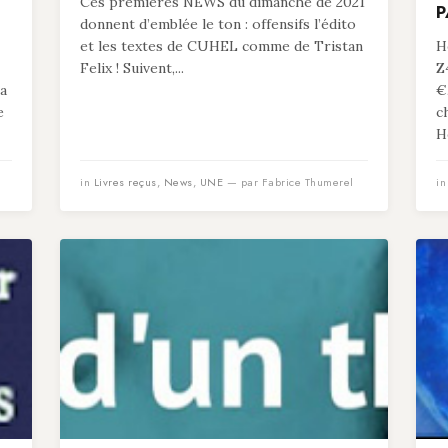
Ces premières NEWS du dimanche de 2021
P
donnent d’emblée le ton : offensifs l’édito
et les textes de CUHEL comme de Tristan
He
Felix ! Suivent,...
Z
 a
€
e
c
He
in
Livres reçus
,
News
,
UNE
— par Fabrice Thumerel
i