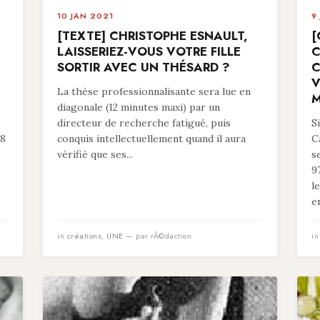
10 JAN 2021
9
[TEXTE] CHRISTOPHE ESNAULT,
[
LAISSERIEZ-VOUS VOTRE FILLE
C
SORTIR AVEC UN THÉSARD ?
C
V
La thèse professionnalisante sera lue en
M
diagonale (12 minutes maxi) par un
directeur de recherche fatigué, puis
S
78
conquis intellectuellement quand il aura
C
vérifié que ses...
s
9
l
en
in
créations
,
UNE
— par rÃ©daction
i