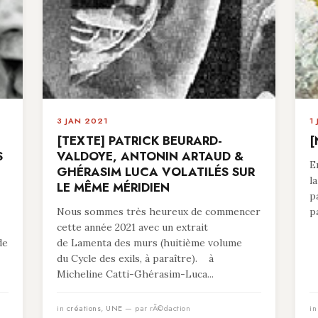
3 JAN 2021
1
[TEXTE] PATRICK BEURARD-
[
S
VALDOYE, ANTONIN ARTAUD &
E
GHÉRASIM LUCA VOLATILÉS SUR
l
LE MÊME MÉRIDIEN
p
Nous sommes très heureux de commencer
p
cette année 2021 avec un extrait
de
de Lamenta des murs (huitième volume
du Cycle des exils, à paraître). à
Micheline Catti-Ghérasim-Luca...
in
créations
,
UNE
— par rÃ©daction
i