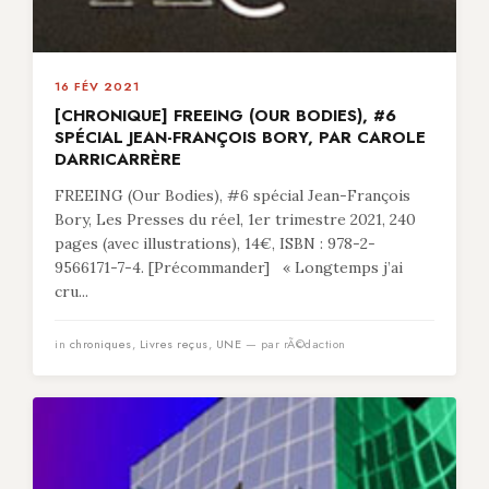
16 FÉV 2021
[CHRONIQUE] FREEING (OUR BODIES), #6
SPÉCIAL JEAN-FRANÇOIS BORY, PAR CAROLE
DARRICARRÈRE
FREEING (Our Bodies), #6 spécial Jean-François
Bory, Les Presses du réel, 1er trimestre 2021, 240
pages (avec illustrations), 14€, ISBN : 978-2-
9566171-7-4. [Précommander] « Longtemps j’ai
cru...
in
chroniques
,
Livres reçus
,
UNE
— par rÃ©daction