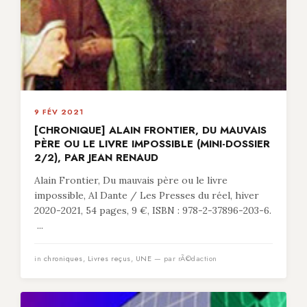
9 FÉV 2021
[CHRONIQUE] ALAIN FRONTIER, DU MAUVAIS
PÈRE OU LE LIVRE IMPOSSIBLE (MINI-DOSSIER
2/2), PAR JEAN RENAUD
Alain Frontier, Du mauvais père ou le livre
impossible, Al Dante / Les Presses du réel, hiver
2020-2021, 54 pages, 9 €, ISBN : 978-2-37896-203-6.
...
in
chroniques
,
Livres reçus
,
UNE
— par rÃ©daction