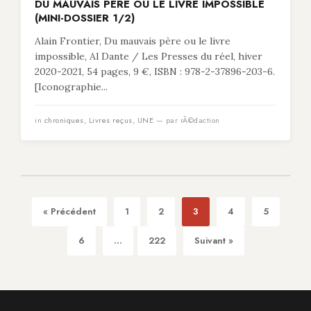
DU MAUVAIS PÈRE OU LE LIVRE IMPOSSIBLE
(MINI-DOSSIER 1/2)
Alain Frontier, Du mauvais père ou le livre
impossible, Al Dante / Les Presses du réel, hiver
2020-2021, 54 pages, 9 €, ISBN : 978-2-37896-203-6.
[Iconographie...
in
chroniques
,
Livres reçus
,
UNE
— par rÃ©daction
« Précédent
1
2
3
4
5
6
...
222
Suivant »