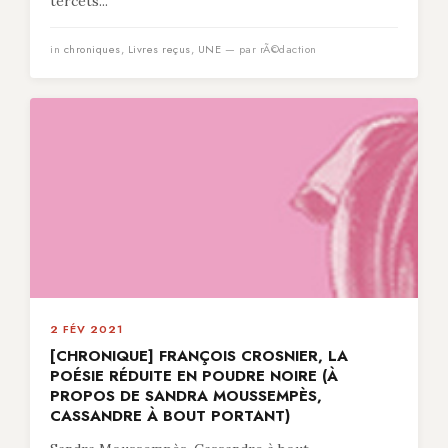
tercets...
in
chroniques
,
Livres reçus
,
UNE
— par rÃ©daction
2 FÉV 2021
[CHRONIQUE] FRANÇOIS CROSNIER, LA
POÉSIE RÉDUITE EN POUDRE NOIRE (À
PROPOS DE SANDRA MOUSSEMPÈS,
CASSANDRE À BOUT PORTANT)