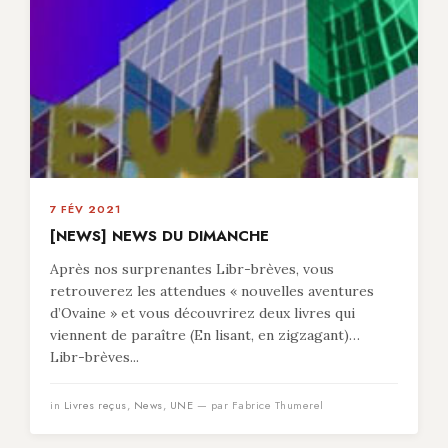
7 FÉV 2021
[NEWS] NEWS DU DIMANCHE
Après nos surprenantes Libr-brèves, vous
retrouverez les attendues « nouvelles aventures
d’Ovaine » et vous découvrirez deux livres qui
viennent de paraître (En lisant, en zigzagant)…
Libr-brèves...
in
Livres reçus
,
News
,
UNE
— par Fabrice Thumerel