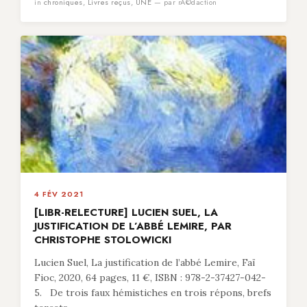
in
chroniques
,
Livres reçus
,
UNE
— par rÃ©daction
4 FÉV 2021
[LIBR-RELECTURE] LUCIEN SUEL, LA
JUSTIFICATION DE L’ABBÉ LEMIRE, PAR
CHRISTOPHE STOLOWICKI
Lucien Suel, La justification de l’abbé Lemire, Faï
Fioc, 2020, 64 pages, 11 €, ISBN : 978-2-37427-042-
5. De trois faux hémistiches en trois répons, brefs