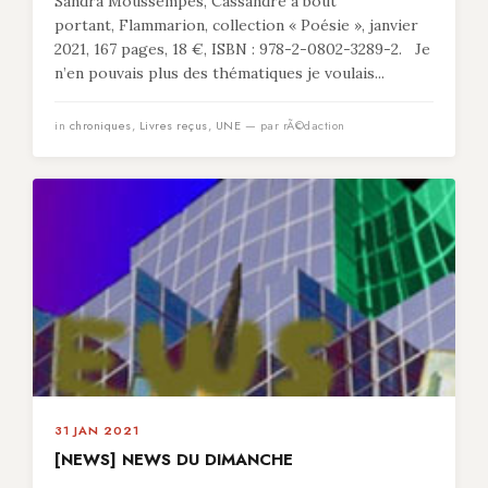
Sandra Moussempès, Cassandre à bout
portant, Flammarion, collection « Poésie », janvier
2021, 167 pages, 18 €, ISBN : 978-2-0802-3289-2. Je
n’en pouvais plus des thématiques je voulais...
in
chroniques
,
Livres reçus
,
UNE
— par rÃ©daction
31 JAN 2021
[NEWS] NEWS DU DIMANCHE