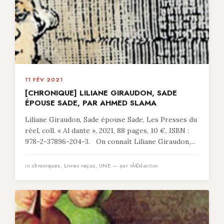
11 FÉV 2021
[CHRONIQUE] LILIANE GIRAUDON, SADE
ÉPOUSE SADE, PAR AHMED SLAMA
Liliane Giraudon, Sade épouse Sade, Les Presses du
réel, coll. « Al dante », 2021, 88 pages, 10 €, ISBN :
978-2-37896-204-3. On connaît Liliane Giraudon,...
in
chroniques
,
Livres reçus
,
UNE
— par rÃ©daction