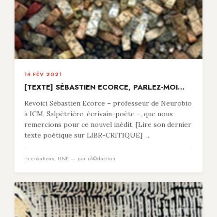
14 FÉV 2021
[TEXTE] SÉBASTIEN ECORCE, PARLEZ-MOI…
Revoici Sébastien Ecorce – professeur de Neurobio
à ICM, Salpètrière, écrivain-poète –, que nous
remercions pour ce nouvel inédit. [Lire son dernier
texte poétique sur LIBR-CRITIQUE] ...
in
créations
,
UNE
— par rÃ©daction