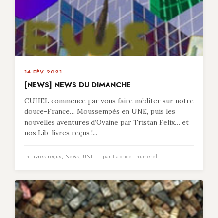
14 FÉV 2021
[NEWS] NEWS DU DIMANCHE
CUHEL commence par vous faire méditer sur notre
douce-France… Moussempès en UNE, puis les
nouvelles aventures d’Ovaine par Tristan Felix… et
nos Lib-livres reçus !...
in
Livres reçus
,
News
,
UNE
— par Fabrice Thumerel