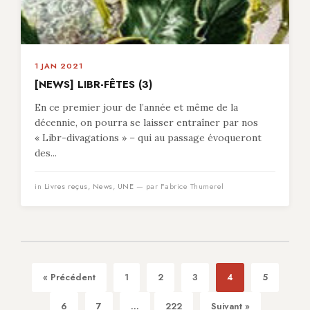
1 JAN 2021
[NEWS] LIBR-FÊTES (3)
En ce premier jour de l’année et même de la
décennie, on pourra se laisser entraîner par nos
« Libr-divagations » – qui au passage évoqueront
des...
in
Livres reçus
,
News
,
UNE
— par Fabrice Thumerel
« Précédent
1
2
3
4
5
6
7
...
222
Suivant »