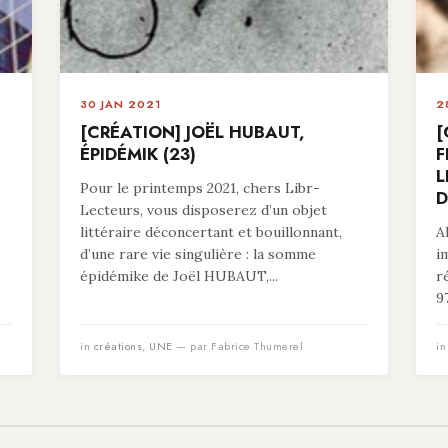
30 JAN 2021
2
[CRÉATION] JOËL HUBAUT,
[
ÉPIDÉMIK (23)
F
L
Pour le printemps 2021, chers Libr-
D
Lecteurs, vous disposerez d’un objet
littéraire déconcertant et bouillonnant,
A
d’une rare vie singulière : la somme
i
épidémike de Joël HUBAUT,...
r
9
in
créations
,
UNE
— par Fabrice Thumerel
i