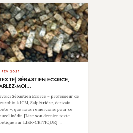
4 FÉV 2021
TEXTE] SÉBASTIEN ECORCE,
ARLEZ-MOI…
evoici Sébastien Ecorce – professeur de
eurobio à ICM, Salpètrière, écrivain-
oète –, que nous remercions pour ce
ouvel inédit. [Lire son dernier texte
oétique sur LIBR-CRITIQUE] ...