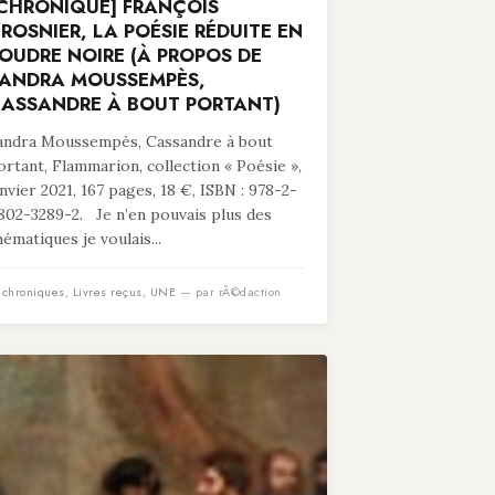
CHRONIQUE] FRANÇOIS
ROSNIER, LA POÉSIE RÉDUITE EN
OUDRE NOIRE (À PROPOS DE
ANDRA MOUSSEMPÈS,
ASSANDRE À BOUT PORTANT)
andra Moussempès, Cassandre à bout
ortant, Flammarion, collection « Poésie »,
anvier 2021, 167 pages, 18 €, ISBN : 978-2-
802-3289-2. Je n’en pouvais plus des
hématiques je voulais...
n
chroniques
,
Livres reçus
,
UNE
— par rÃ©daction