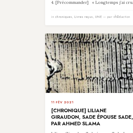
4. [Précommander] « Longtemps j’ai cru.
in
chroniques
,
Livres reçus
,
UNE
— par rÃ©daction
11 FÉV 2021
[CHRONIQUE] LILIANE
GIRAUDON, SADE ÉPOUSE SADE
PAR AHMED SLAMA