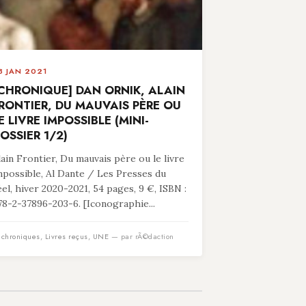
8 JAN 2021
CHRONIQUE] DAN ORNIK, ALAIN
RONTIER, DU MAUVAIS PÈRE OU
E LIVRE IMPOSSIBLE (MINI-
OSSIER 1/2)
lain Frontier, Du mauvais père ou le livre
mpossible, Al Dante / Les Presses du
éel, hiver 2020-2021, 54 pages, 9 €, ISBN :
78-2-37896-203-6. [Iconographie...
n
chroniques
,
Livres reçus
,
UNE
— par rÃ©daction