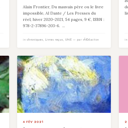
a
8
Alain Frontier, Du mauvais père ou le livre
d
impossible, Al Dante / Les Presses du
l
réel, hiver 2020-2021, 54 pages, 9 €, ISBN :
978-2-37896-203-6. ...
in
chroniques
,
Livres reçus
,
UNE
— par rÃ©daction
i
4 FÉV 2021
2