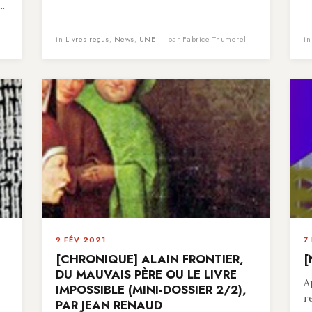
..
in
Livres reçus
,
News
,
UNE
— par Fabrice Thumerel
i
9 FÉV 2021
7
[CHRONIQUE] ALAIN FRONTIER,
[
,
DU MAUVAIS PÈRE OU LE LIVRE
A
IMPOSSIBLE (MINI-DOSSIER 2/2),
r
PAR JEAN RENAUD