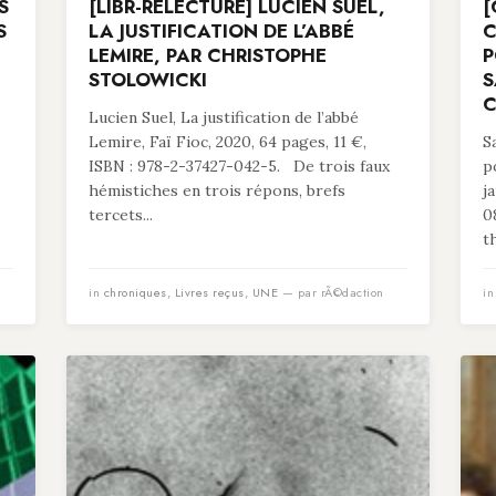
S
[LIBR-RELECTURE] LUCIEN SUEL,
[
S
LA JUSTIFICATION DE L’ABBÉ
C
LEMIRE, PAR CHRISTOPHE
P
STOLOWICKI
S
C
Lucien Suel, La justification de l’abbé
Lemire, Faï Fioc, 2020, 64 pages, 11 €,
S
ISBN : 978-2-37427-042-5. De trois faux
p
hémistiches en trois répons, brefs
j
tercets...
0
t
in
chroniques
,
Livres reçus
,
UNE
— par rÃ©daction
i