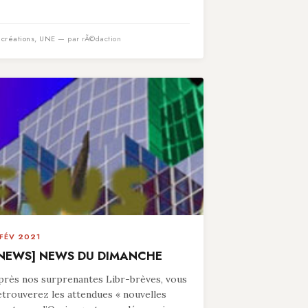
n
créations
,
UNE
— par rÃ©daction
 FÉV 2021
NEWS] NEWS DU DIMANCHE
près nos surprenantes Libr-brèves, vous
etrouverez les attendues « nouvelles