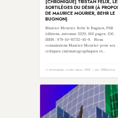
[CHRONIQUE] TRISTAN FELIX, LE
SORTILÈGES DU DÉSIR (À PROPO
DE MAURICE MOURIER, BEHR LE
BUGNON)
Maurice Mourier, Behr le Bugnon, PhB
éditions, automne 2020, 160 pages, 12€,
ISBN : 979-10-93732-45-9. Nous
connaissions Maurice Mourier pour ses
critiques cinématographiques et...
in
chroniques
,
Livres reçus
,
UNE
— par rÃ©daction