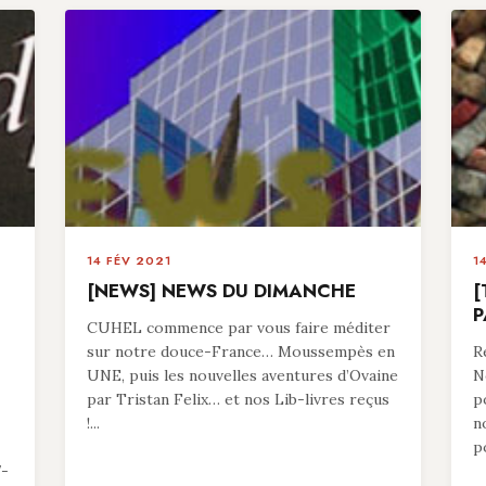
14 FÉV 2021
1
[NEWS] NEWS DU DIMANCHE
[
P
CUHEL commence par vous faire méditer
sur notre douce-France… Moussempès en
R
UNE, puis les nouvelles aventures d’Ovaine
N
par Tristan Felix… et nos Lib-livres reçus
p
!...
n
p
7-