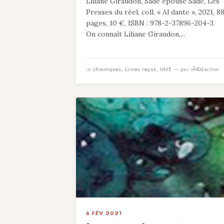
Liliane Giraudon, Sade épouse Sade, Les
Presses du réel, coll. « Al dante », 2021, 8
pages, 10 €, ISBN : 978-2-37896-204-3.
On connaît Liliane Giraudon,...
in
chroniques
,
Livres reçus
,
UNE
— par rÃ©daction
6 FÉV 2021