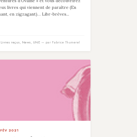
ventures d’Ovaine » et vous découvrirez
eux livres qui viennent de paraître (En
isant, en zigzagant)… Libr-brèves...
n
Livres reçus
,
News
,
UNE
— par Fabrice Thumerel
 FÉV 2021