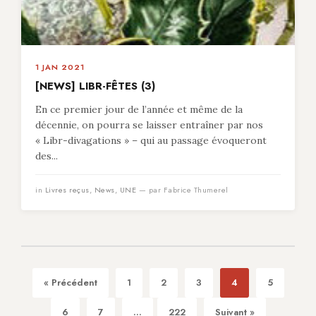
1 JAN 2021
[NEWS] LIBR-FÊTES (3)
En ce premier jour de l’année et même de la
décennie, on pourra se laisser entraîner par nos
« Libr-divagations » – qui au passage évoqueront
des...
in
Livres reçus
,
News
,
UNE
— par Fabrice Thumerel
« Précédent
1
2
3
4
5
6
7
...
222
Suivant »