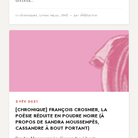
tercets...
in
chroniques
,
Livres reçus
,
UNE
— par rÃ©daction
2 FÉV 2021
[CHRONIQUE] FRANÇOIS CROSNIER, LA
POÉSIE RÉDUITE EN POUDRE NOIRE (À
PROPOS DE SANDRA MOUSSEMPÈS,
CASSANDRE À BOUT PORTANT)