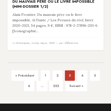
DU MAUVAIS PÈRE OU LE LIVRE IMPOSSIBLE
(MINI-DOSSIER 1/2)
Alain Frontier, Du mauvais père ou le livre
impossible, Al Dante / Les Presses du réel, hiver
2020-2021, 54 pages, 9 €, ISBN : 978-2-37896-203-6.
[Iconographie...
in
chroniques
,
Livres reçus
,
UNE
— par rÃ©daction
« Précédent
1
2
3
4
5
6
...
222
Suivant »