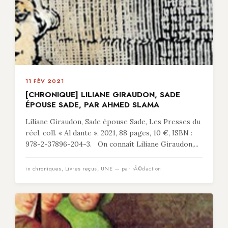
11 FÉV 2021
[CHRONIQUE] LILIANE GIRAUDON, SADE
ÉPOUSE SADE, PAR AHMED SLAMA
Liliane Giraudon, Sade épouse Sade, Les Presses du
réel, coll. « Al dante », 2021, 88 pages, 10 €, ISBN :
978-2-37896-204-3. On connaît Liliane Giraudon,...
in
chroniques
,
Livres reçus
,
UNE
— par rÃ©daction