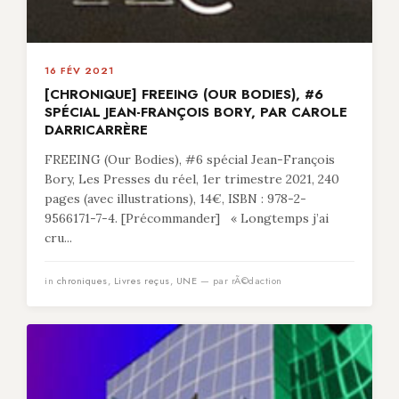
16 FÉV 2021
[CHRONIQUE] FREEING (OUR BODIES), #6
SPÉCIAL JEAN-FRANÇOIS BORY, PAR CAROLE
DARRICARRÈRE
FREEING (Our Bodies), #6 spécial Jean-François
Bory, Les Presses du réel, 1er trimestre 2021, 240
pages (avec illustrations), 14€, ISBN : 978-2-
9566171-7-4. [Précommander] « Longtemps j’ai
cru...
in
chroniques
,
Livres reçus
,
UNE
— par rÃ©daction