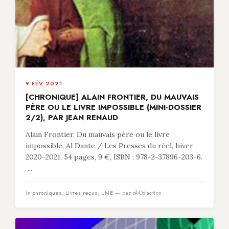
9 FÉV 2021
[CHRONIQUE] ALAIN FRONTIER, DU MAUVAIS
PÈRE OU LE LIVRE IMPOSSIBLE (MINI-DOSSIER
2/2), PAR JEAN RENAUD
Alain Frontier, Du mauvais père ou le livre
impossible, Al Dante / Les Presses du réel, hiver
2020-2021, 54 pages, 9 €, ISBN : 978-2-37896-203-6.
...
in
chroniques
,
Livres reçus
,
UNE
— par rÃ©daction