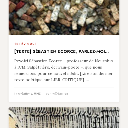
14 FÉV 2021
[TEXTE] SÉBASTIEN ECORCE, PARLEZ-MOI…
Revoici Sébastien Ecorce – professeur de Neurobio
à ICM, Salpètrière, écrivain-poète –, que nous
remercions pour ce nouvel inédit. [Lire son dernier
texte poétique sur LIBR-CRITIQUE] ...
in
créations
,
UNE
— par rÃ©daction