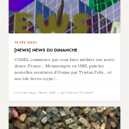
14 FÉV 2021
[NEWS] NEWS DU DIMANCHE
CUHEL commence par vous faire méditer sur notre
douce-France… Moussempès en UNE, puis les
nouvelles aventures d’Ovaine par Tristan Felix… et
nos Lib-livres reçus !...
in
Livres reçus
,
News
,
UNE
— par Fabrice Thumerel