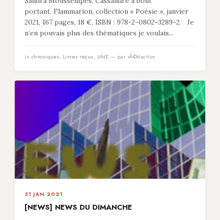
Sandra Moussempès, Cassandre à bout
portant, Flammarion, collection « Poésie », janvier
2021, 167 pages, 18 €, ISBN : 978-2-0802-3289-2. Je
n’en pouvais plus des thématiques je voulais...
in
chroniques
,
Livres reçus
,
UNE
— par rÃ©daction
31 JAN 2021
[NEWS] NEWS DU DIMANCHE