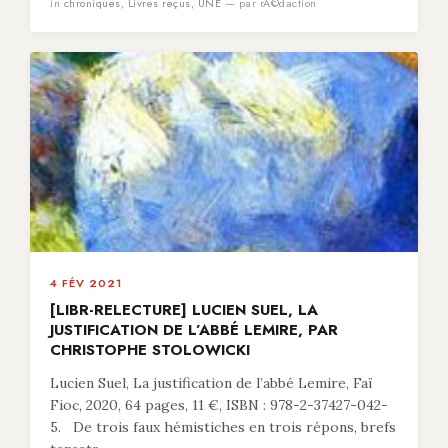
in
chroniques
,
Livres reçus
,
UNE
— par rÃ©daction
4 FÉV 2021
[LIBR-RELECTURE] LUCIEN SUEL, LA
JUSTIFICATION DE L’ABBÉ LEMIRE, PAR
CHRISTOPHE STOLOWICKI
Lucien Suel, La justification de l’abbé Lemire, Faï
Fioc, 2020, 64 pages, 11 €, ISBN : 978-2-37427-042-
5. De trois faux hémistiches en trois répons, brefs