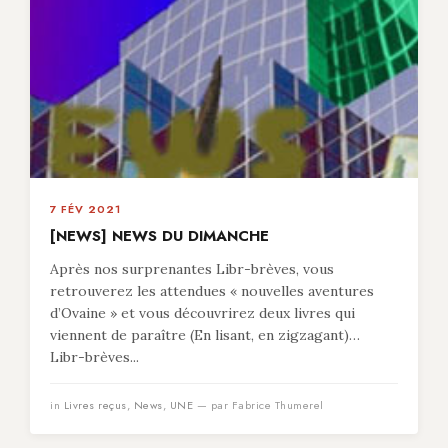
7 FÉV 2021
[NEWS] NEWS DU DIMANCHE
Après nos surprenantes Libr-brèves, vous
retrouverez les attendues « nouvelles aventures
d’Ovaine » et vous découvrirez deux livres qui
viennent de paraître (En lisant, en zigzagant)…
Libr-brèves...
in
Livres reçus
,
News
,
UNE
— par Fabrice Thumerel