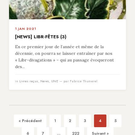
1 JAN 2021
[NEWS] LIBR-FÊTES (3)
En ce premier jour de l’année et même de la
décennie, on pourra se laisser entraîner par nos
« Libr-divagations » – qui au passage évoqueront
des...
in
Livres reçus
,
News
,
UNE
— par Fabrice Thumerel
« Précédent
1
2
3
4
5
6
7
...
222
Suivant »