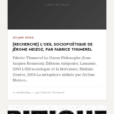
LIBR-CRITIQUE
23 JAN 2006
[RECHERCHE] L’OEIL SOCIOPOÉTIQUE DE
JÊROME MEIZOZ, PAR FABRICE THUMEREL
Fabrice Thumerel Le Gueux Philosophe (Jean-
Jacques Rousseau), Éditions Antipodes, Lausanne,
2003 L’Œil sociologue et la littérature, Slatkine,
Genève, 2004 La métaphore utilisée par Jérôme
Meizoz...
in
recherches
— par Fabrice Thumerel