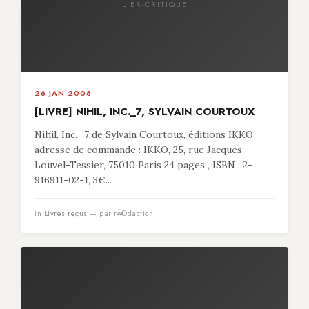
LIBR-CRITIQUE
26 JAN 2006
[LIVRE] NIHIL, INC._7, SYLVAIN COURTOUX
Nihil, Inc._7 de Sylvain Courtoux, éditions IKKO
adresse de commande : IKKO, 25, rue Jacques
Louvel-Tessier, 75010 Paris 24 pages , ISBN : 2-
916911-02-1, 3€...
in
Livres reçus
— par rÃ©daction