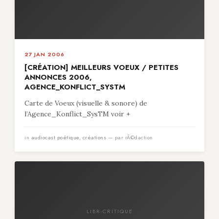
27 JAN 2006
[CRÉATION] MEILLEURS VOEUX / PETITES
ANNONCES 2006,
AGENCE_KONFLICT_SYSTM
Carte de Voeux (visuelle & sonore) de
l’Agence_Konflict_SysTM voir +
in
audiocast poétique
,
créations
— par rÃ©daction
LIBR-CRITIQUE