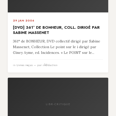
29 JAN 2006
[DVD] 361° DE BONHEUR, COLL. DIRIGÉ PAR
SABINE MASSENET
361° de BONHEUR, DVD collectif dirigé par Sabine
Massenet, Collection Le point sur le i dirigé par
Giney Ayme, ed. Incidences. « Le POINT sur le...
in
Livres reçus
— par rÃ©daction
LIBR-CRITIQUE