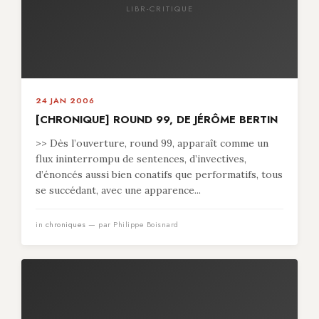
LIBR-CRITIQUE
24 JAN 2006
[CHRONIQUE] ROUND 99, DE JÉRÔME BERTIN
>> Dès l’ouverture, round 99, apparaît comme un
flux ininterrompu de sentences, d’invectives,
d’énoncés aussi bien conatifs que performatifs, tous
se succédant, avec une apparence...
in
chroniques
— par Philippe Boisnard