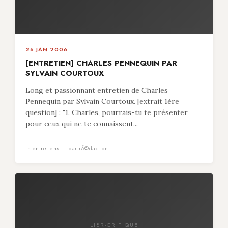
26 JAN 2006
[ENTRETIEN] CHARLES PENNEQUIN PAR
SYLVAIN COURTOUX
Long et passionnant entretien de Charles
Pennequin par Sylvain Courtoux. [extrait 1ère
question] : "1. Charles, pourrais-tu te présenter
pour ceux qui ne te connaissent...
in
entretiens
— par rÃ©daction
LIBR-CRITIQUE