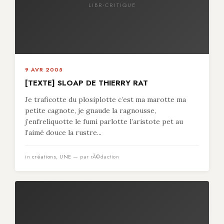
LIBR-CRITIQUE
9 AVR 2005
[TEXTE] SLOAP DE THIERRY RAT
Je traficotte du plosiplotte c’est ma marotte ma
petite cagnote, je gnaude la ragnousse,
j’enfreliquotte le fumi parlotte l’aristote pet au
l’aimé douce la rustre...
in
créations
,
UNE
— par rÃ©daction