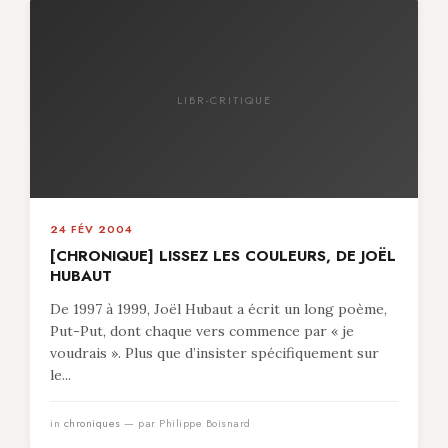
LIBR-CRITIQUE
24 FÉV 2004
[CHRONIQUE] LISSEZ LES COULEURS, DE JOËL
HUBAUT
De 1997 à 1999, Joël Hubaut a écrit un long poème,
Put-Put, dont chaque vers commence par « je
voudrais ». Plus que d’insister spécifiquement sur
le...
in
chroniques
— par Philippe Boisnard