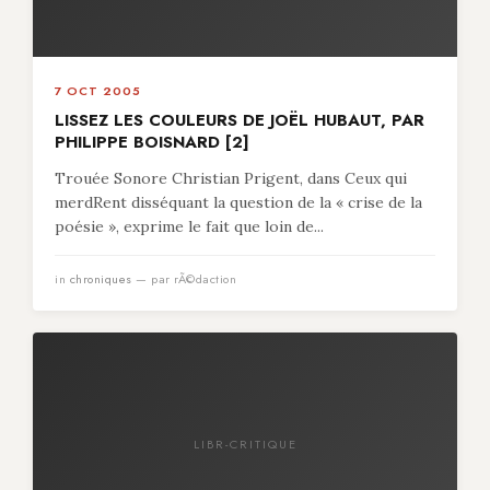
7 OCT 2005
LISSEZ LES COULEURS DE JOËL HUBAUT, PAR
PHILIPPE BOISNARD [2]
Trouée Sonore Christian Prigent, dans Ceux qui
merdRent disséquant la question de la « crise de la
poésie », exprime le fait que loin de...
in
chroniques
— par rÃ©daction
LIBR-CRITIQUE