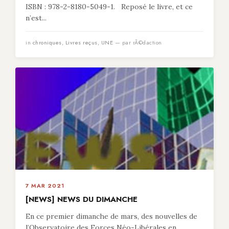
ISBN : 978-2-8180-5049-1. Reposé le livre, et ce
n’est...
in
chroniques
,
Livres reçus
,
UNE
— par rÃ©daction
7 MAR 2021
[NEWS] NEWS DU DIMANCHE
En ce premier dimanche de mars, des nouvelles de
l’Observatoire des Forces Néo-Libérales en