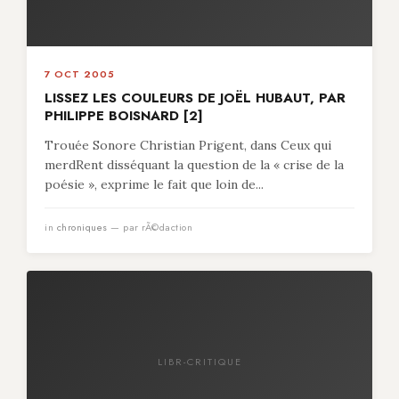
7 OCT 2005
LISSEZ LES COULEURS DE JOËL HUBAUT, PAR
PHILIPPE BOISNARD [2]
Trouée Sonore Christian Prigent, dans Ceux qui
merdRent disséquant la question de la « crise de la
poésie », exprime le fait que loin de...
in
chroniques
— par rÃ©daction
LIBR-CRITIQUE