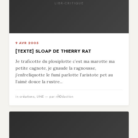
LIBR-CRITIQUE
9 AVR 2005
[TEXTE] SLOAP DE THIERRY RAT
Je traficotte du plosiplotte c’est ma marotte ma
petite cagnote, je gnaude la ragnousse,
j’enfreliquotte le fumi parlotte l’aristote pet au
l’aimé douce la rustre...
in
créations
,
UNE
— par rÃ©daction