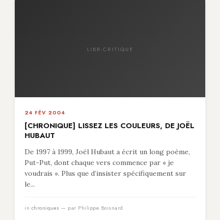
LIBR-CRITIQUE
24 FÉV 2004
[CHRONIQUE] LISSEZ LES COULEURS, DE JOËL
HUBAUT
De 1997 à 1999, Joël Hubaut a écrit un long poème,
Put-Put, dont chaque vers commence par « je
voudrais ». Plus que d’insister spécifiquement sur
le...
in
chroniques
— par Philippe Boisnard