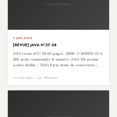
LIBR-CRITIQUE
3 JAN 2006
[REVUE] JAVA N°27-28
JAVA revue n°27-28 60 pages , ISSN : 2-909951-13-6,
18€ pour commander le numéro :JAVA 116 avenue
Ledru-Rollin – 75011 Paris 4ème de couverture :...
in
Livres reçus
— par rÃ©daction
LIBR-CRITIQUE