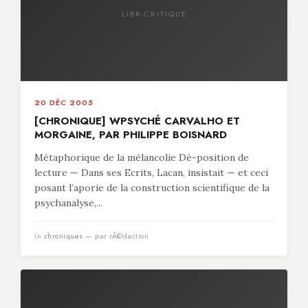
LIBR-CRITIQUE
20 DÉC 2005
[CHRONIQUE] WPSYCHÉ CARVALHO ET
MORGAINE, PAR PHILIPPE BOISNARD
Métaphorique de la mélancolie Dé-position de
lecture — Dans ses Ecrits, Lacan, insistait — et ceci
posant l’aporie de la construction scientifique de la
psychanalyse,...
in
chroniques
— par rÃ©daction