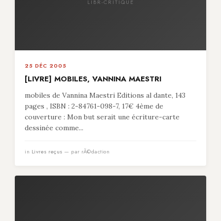
LIBR-CRITIQUE
25 DÉC 2005
[LIVRE] MOBILES, VANNINA MAESTRI
mobiles de Vannina Maestri Editions al dante, 143
pages , ISBN : 2-84761-098-7, 17€ 4ème de
couverture : Mon but serait une écriture-carte
dessinée comme...
in
Livres reçus
— par rÃ©daction