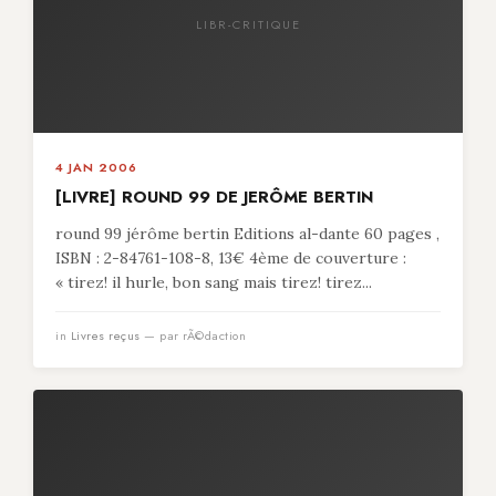
LIBR-CRITIQUE
4 JAN 2006
[LIVRE] ROUND 99 DE JERÔME BERTIN
round 99 jérôme bertin Editions al-dante 60 pages ,
ISBN : 2-84761-108-8, 13€ 4ème de couverture :
« tirez! il hurle, bon sang mais tirez! tirez...
in
Livres reçus
— par rÃ©daction