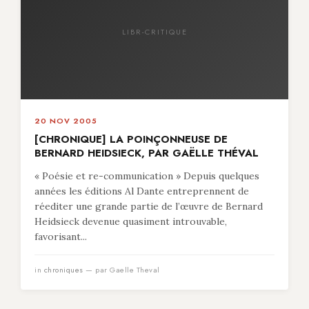
LIBR-CRITIQUE
20 NOV 2005
[CHRONIQUE] LA POINÇONNEUSE DE
BERNARD HEIDSIECK, PAR GAËLLE THÉVAL
« Poésie et re-communication » Depuis quelques
années les éditions Al Dante entreprennent de
réediter une grande partie de l’œuvre de Bernard
Heidsieck devenue quasiment introuvable,
favorisant...
in
chroniques
— par Gaelle Theval