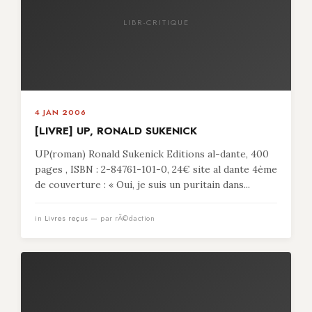
LIBR-CRITIQUE
4 JAN 2006
[LIVRE] UP, RONALD SUKENICK
UP(roman) Ronald Sukenick Editions al-dante, 400
pages , ISBN : 2-84761-101-0, 24€ site al dante 4ème
de couverture : « Oui, je suis un puritain dans...
in
Livres reçus
— par rÃ©daction