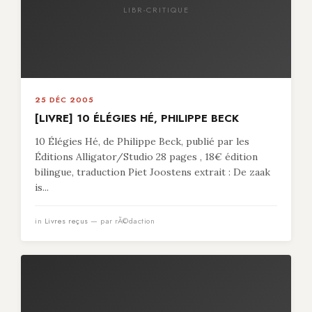
LIBR-CRITIQUE
25 DÉC 2005
[LIVRE] 10 ÉLÉGIES HÉ, PHILIPPE BECK
10 Élégies Hé, de Philippe Beck, publié par les
Éditions Alligator/Studio 28 pages , 18€ édition
bilingue, traduction Piet Joostens extrait : De zaak
is...
in
Livres reçus
— par rÃ©daction