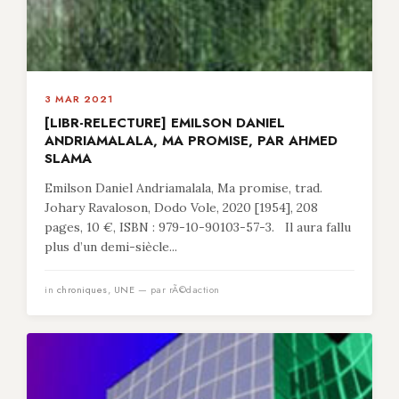
3 MAR 2021
[LIBR-RELECTURE] EMILSON DANIEL
ANDRIAMALALA, MA PROMISE, PAR AHMED
SLAMA
Emilson Daniel Andriamalala, Ma promise, trad.
Johary Ravaloson, Dodo Vole, 2020 [1954], 208
pages, 10 €, ISBN : 979-10-90103-57-3. Il aura fallu
plus d’un demi-siècle...
in
chroniques
,
UNE
— par rÃ©daction