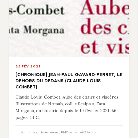
25 FÉV 2021
[CHRONIQUE] JEAN-PAUL GAVARD-PERRET, LE
DEHORS DU DEDANS (CLAUDE LOUIS-
COMBET)
Claude Louis-Combet, Aube des chairs et viscères,
Illustrations de Nomah, coll. « Scalps », Fata
Morgana, en librairie depuis le 19 février 2021, 56
pages, 14 €,...
in
chroniques
,
Livres reçus
,
UNE
— par rÃ©daction