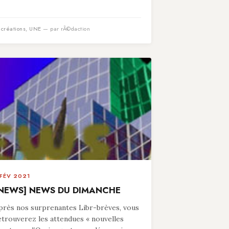
n
créations
,
UNE
— par rÃ©daction
 FÉV 2021
NEWS] NEWS DU DIMANCHE
près nos surprenantes Libr-brèves, vous
etrouverez les attendues « nouvelles