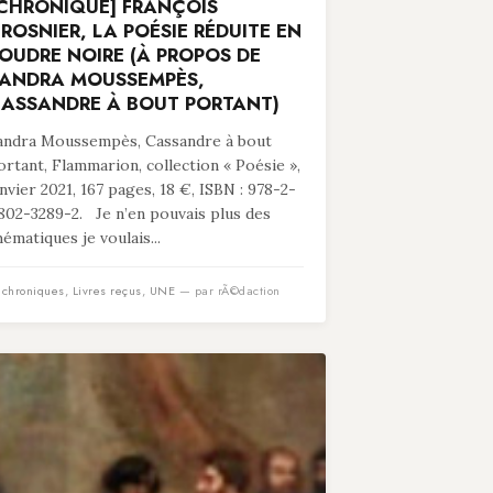
CHRONIQUE] FRANÇOIS
ROSNIER, LA POÉSIE RÉDUITE EN
OUDRE NOIRE (À PROPOS DE
ANDRA MOUSSEMPÈS,
ASSANDRE À BOUT PORTANT)
andra Moussempès, Cassandre à bout
ortant, Flammarion, collection « Poésie »,
anvier 2021, 167 pages, 18 €, ISBN : 978-2-
802-3289-2. Je n’en pouvais plus des
hématiques je voulais...
n
chroniques
,
Livres reçus
,
UNE
— par rÃ©daction