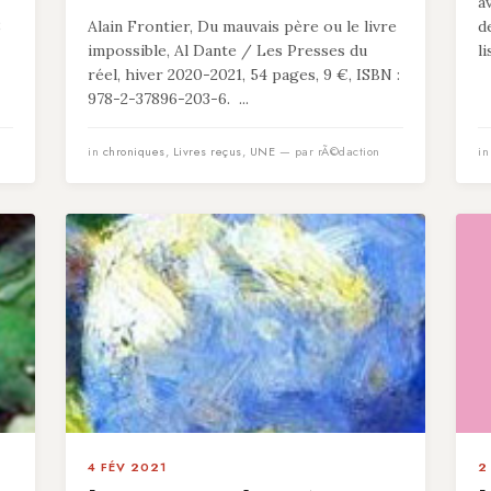
a
8
Alain Frontier, Du mauvais père ou le livre
d
impossible, Al Dante / Les Presses du
l
réel, hiver 2020-2021, 54 pages, 9 €, ISBN :
978-2-37896-203-6. ...
in
chroniques
,
Livres reçus
,
UNE
— par rÃ©daction
i
4 FÉV 2021
2