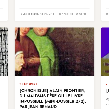
..
in
Livres reçus
,
News
,
UNE
— par Fabrice Thumerel
i
9 FÉV 2021
7
[CHRONIQUE] ALAIN FRONTIER,
[
,
DU MAUVAIS PÈRE OU LE LIVRE
A
IMPOSSIBLE (MINI-DOSSIER 2/2),
r
PAR JEAN RENAUD