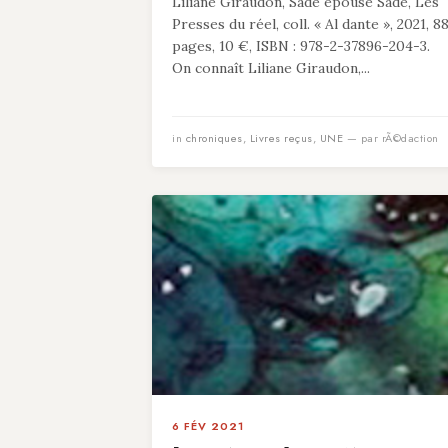
Liliane Giraudon, Sade épouse Sade, Les
Presses du réel, coll. « Al dante », 2021, 8
pages, 10 €, ISBN : 978-2-37896-204-3.
On connaît Liliane Giraudon,...
in
chroniques
,
Livres reçus
,
UNE
— par rÃ©daction
6 FÉV 2021