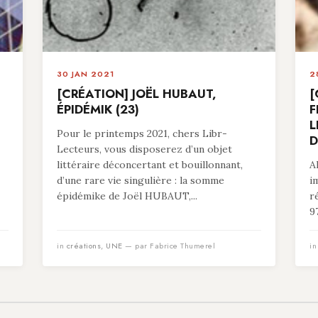
30 JAN 2021
2
[CRÉATION] JOËL HUBAUT,
[
ÉPIDÉMIK (23)
F
L
Pour le printemps 2021, chers Libr-
D
Lecteurs, vous disposerez d’un objet
littéraire déconcertant et bouillonnant,
A
d’une rare vie singulière : la somme
i
épidémike de Joël HUBAUT,...
r
9
in
créations
,
UNE
— par Fabrice Thumerel
i