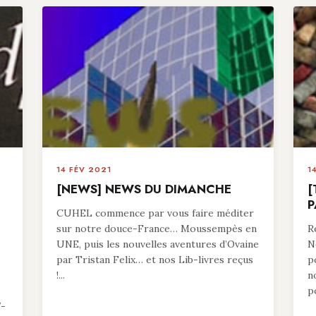
14 FÉV 2021
1
[NEWS] NEWS DU DIMANCHE
[
P
CUHEL commence par vous faire méditer
sur notre douce-France… Moussempès en
R
UNE, puis les nouvelles aventures d’Ovaine
N
par Tristan Felix… et nos Lib-livres reçus
p
!...
n
p
7-