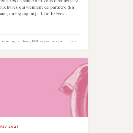
ventures d’Ovaine » et vous découvrirez
eux livres qui viennent de paraître (En
isant, en zigzagant)… Libr-brèves...
n
Livres reçus
,
News
,
UNE
— par Fabrice Thumerel
 FÉV 2021