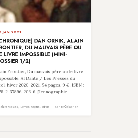
8 JAN 2021
CHRONIQUE] DAN ORNIK, ALAIN
RONTIER, DU MAUVAIS PÈRE OU
E LIVRE IMPOSSIBLE (MINI-
OSSIER 1/2)
lain Frontier, Du mauvais père ou le livre
mpossible, Al Dante / Les Presses du
éel, hiver 2020-2021, 54 pages, 9 €, ISBN :
78-2-37896-203-6. [Iconographie...
n
chroniques
,
Livres reçus
,
UNE
— par rÃ©daction