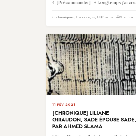
4. [Précommander] « Longtemps j’ai cru.
in
chroniques
,
Livres reçus
,
UNE
— par rÃ©daction
11 FÉV 2021
[CHRONIQUE] LILIANE
GIRAUDON, SADE ÉPOUSE SADE
PAR AHMED SLAMA