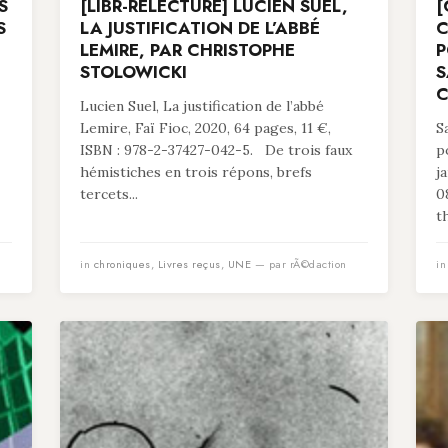
S
[LIBR-RELECTURE] LUCIEN SUEL,
[
S
LA JUSTIFICATION DE L’ABBÉ
C
LEMIRE, PAR CHRISTOPHE
P
STOLOWICKI
S
C
Lucien Suel, La justification de l’abbé
Lemire, Faï Fioc, 2020, 64 pages, 11 €,
S
ISBN : 978-2-37427-042-5. De trois faux
p
hémistiches en trois répons, brefs
j
tercets...
0
t
in
chroniques
,
Livres reçus
,
UNE
— par rÃ©daction
i