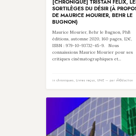
[CHRONIQUE] TRISTAN FELIX, LE
SORTILÈGES DU DÉSIR (À PROPO
DE MAURICE MOURIER, BEHR LE
BUGNON)
Maurice Mourier, Behr le Bugnon, PhB
éditions, automne 2020, 160 pages, 12€,
ISBN : 979-10-93732-45-9. Nous
connaissions Maurice Mourier pour ses
critiques cinématographiques et...
in
chroniques
,
Livres reçus
,
UNE
— par rÃ©daction