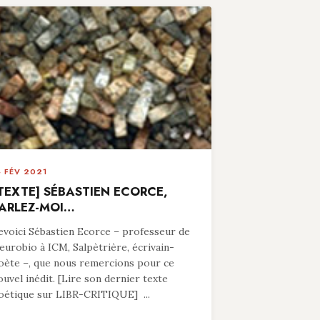
4 FÉV 2021
TEXTE] SÉBASTIEN ECORCE,
ARLEZ-MOI…
evoici Sébastien Ecorce – professeur de
eurobio à ICM, Salpètrière, écrivain-
oète –, que nous remercions pour ce
ouvel inédit. [Lire son dernier texte
oétique sur LIBR-CRITIQUE] ...