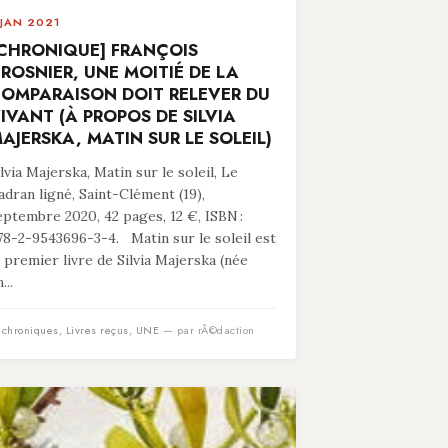
 JAN 2021
CHRONIQUE] FRANÇOIS
ROSNIER, UNE MOITIÉ DE LA
OMPARAISON DOIT RELEVER DU
IVANT (À PROPOS DE SILVIA
AJERSKA, MATIN SUR LE SOLEIL)
ilvia Majerska, Matin sur le soleil, Le
adran ligné, Saint-Clément (19),
eptembre 2020, 42 pages, 12 €, ISBN :
78-2-9543696-3-4. Matin sur le soleil est
e premier livre de Silvia Majerska (née
...
n
chroniques
,
Livres reçus
,
UNE
— par rÃ©daction