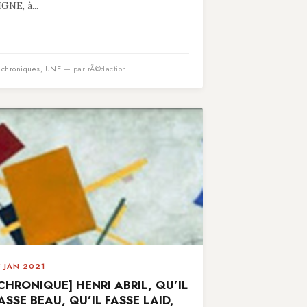
IGNE, à...
n
chroniques
,
UNE
— par rÃ©daction
5 JAN 2021
CHRONIQUE] HENRI ABRIL, QU’IL
ASSE BEAU, QU’IL FASSE LAID,