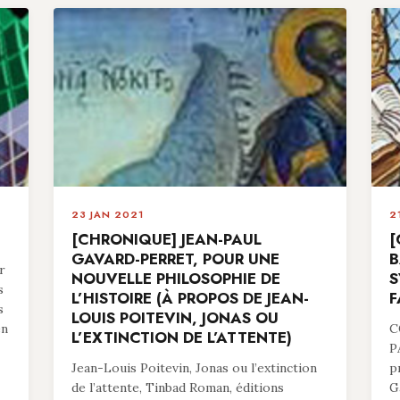
23 JAN 2021
2
[CHRONIQUE] JEAN-PAUL
[
GAVARD-PERRET, POUR UNE
B
r
NOUVELLE PHILOSOPHIE DE
S
s
L’HISTOIRE (À PROPOS DE JEAN-
F
s
LOUIS POITEVIN, JONAS OU
en
C
L’EXTINCTION DE L’ATTENTE)
P
Jean-Louis Poitevin, Jonas ou l’extinction
p
de l’attente, Tinbad Roman, éditions
G