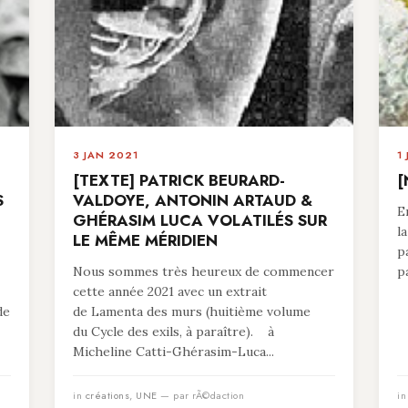
3 JAN 2021
1
[TEXTE] PATRICK BEURARD-
[
S
VALDOYE, ANTONIN ARTAUD &
E
GHÉRASIM LUCA VOLATILÉS SUR
l
LE MÊME MÉRIDIEN
p
Nous sommes très heureux de commencer
p
cette année 2021 avec un extrait
de
de Lamenta des murs (huitième volume
du Cycle des exils, à paraître). à
Micheline Catti-Ghérasim-Luca...
in
créations
,
UNE
— par rÃ©daction
i