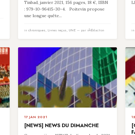
Tinbad, janvier 2021, 156 pages, 18 €, ISBN
L
: 979-10-96415-30-4. Poitevin propose
une longue quête...
in
chroniques
,
Livres reçus
,
UNE
— par rÃ©daction
i
17 JAN 2021
1
[NEWS] NEWS DU DIMANCHE
[
F