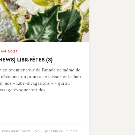
 JAN 2021
NEWS] LIBR-FÊTES (3)
n ce premier jour de l’année et même de
a décennie, on pourra se laisser entraîner
ar nos « Libr-divagations » – qui au
assage évoqueront des...
n
Livres reçus
,
News
,
UNE
— par Fabrice Thumerel