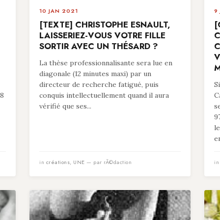
10 JAN 2021
9
[TEXTE] CHRISTOPHE ESNAULT,
[
LAISSERIEZ-VOUS VOTRE FILLE
C
SORTIR AVEC UN THÉSARD ?
C
V
La thèse professionnalisante sera lue en
M
diagonale (12 minutes maxi) par un
directeur de recherche fatigué, puis
S
78
conquis intellectuellement quand il aura
C
vérifié que ses...
s
9
l
en
in
créations
,
UNE
— par rÃ©daction
i