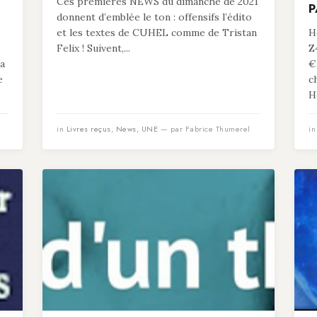
Ces premières NEWS du dimanche de 2021
P
donnent d’emblée le ton : offensifs l’édito
et les textes de CUHEL comme de Tristan
He
Felix ! Suivent,...
Z
 a
€
e
c
He
in
Livres reçus
,
News
,
UNE
— par Fabrice Thumerel
i