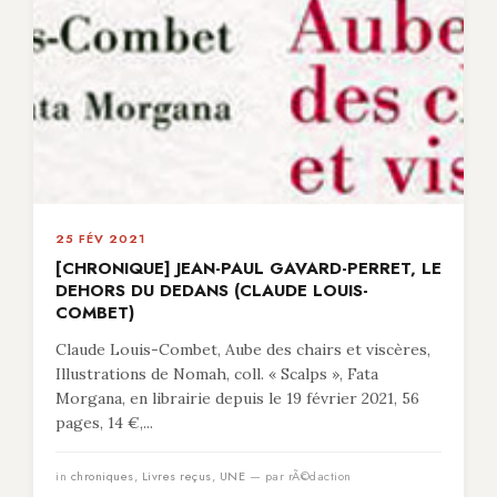
25 FÉV 2021
[CHRONIQUE] JEAN-PAUL GAVARD-PERRET, LE
DEHORS DU DEDANS (CLAUDE LOUIS-
COMBET)
Claude Louis-Combet, Aube des chairs et viscères,
Illustrations de Nomah, coll. « Scalps », Fata
Morgana, en librairie depuis le 19 février 2021, 56
pages, 14 €,...
in
chroniques
,
Livres reçus
,
UNE
— par rÃ©daction