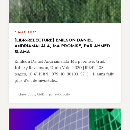
3 MAR 2021
[LIBR-RELECTURE] EMILSON DANIEL
ANDRIAMALALA, MA PROMISE, PAR AHMED
SLAMA
Emilson Daniel Andriamalala, Ma promise, trad.
Johary Ravaloson, Dodo Vole, 2020 [1954], 208
pages, 10 €, ISBN : 979-10-90103-57-3. Il aura fallu
plus d’un demi-siècle...
in
chroniques
,
UNE
— par rÃ©daction