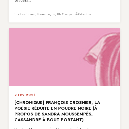
tercets...
in
chroniques
,
Livres reçus
,
UNE
— par rÃ©daction
2 FÉV 2021
[CHRONIQUE] FRANÇOIS CROSNIER, LA
POÉSIE RÉDUITE EN POUDRE NOIRE (À
PROPOS DE SANDRA MOUSSEMPÈS,
CASSANDRE À BOUT PORTANT)