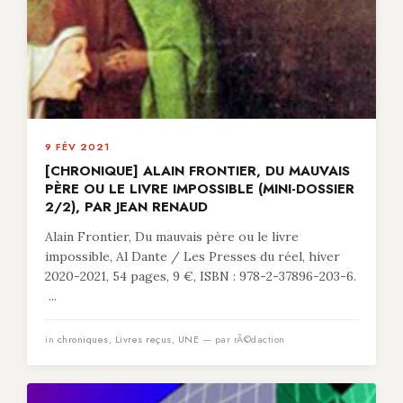
9 FÉV 2021
[CHRONIQUE] ALAIN FRONTIER, DU MAUVAIS
PÈRE OU LE LIVRE IMPOSSIBLE (MINI-DOSSIER
2/2), PAR JEAN RENAUD
Alain Frontier, Du mauvais père ou le livre
impossible, Al Dante / Les Presses du réel, hiver
2020-2021, 54 pages, 9 €, ISBN : 978-2-37896-203-6.
...
in
chroniques
,
Livres reçus
,
UNE
— par rÃ©daction