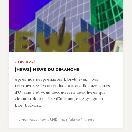
7 FÉV 2021
[NEWS] NEWS DU DIMANCHE
Après nos surprenantes Libr-brèves, vous
retrouverez les attendues « nouvelles aventures
d’Ovaine » et vous découvrirez deux livres qui
viennent de paraître (En lisant, en zigzagant)…
Libr-brèves...
in
Livres reçus
,
News
,
UNE
— par Fabrice Thumerel