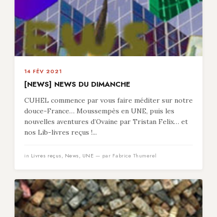
14 FÉV 2021
[NEWS] NEWS DU DIMANCHE
CUHEL commence par vous faire méditer sur notre
douce-France… Moussempès en UNE, puis les
nouvelles aventures d’Ovaine par Tristan Felix… et
nos Lib-livres reçus !...
in
Livres reçus
,
News
,
UNE
— par Fabrice Thumerel