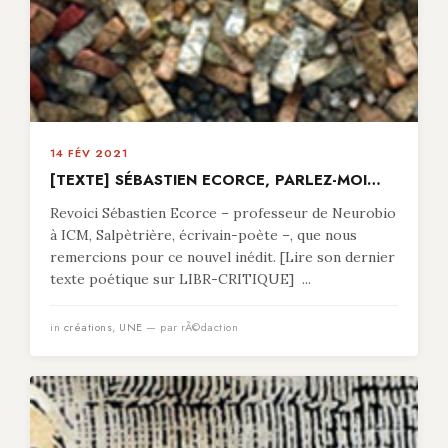
14 FÉV 2021
[TEXTE] SÉBASTIEN ECORCE, PARLEZ-MOI…
Revoici Sébastien Ecorce – professeur de Neurobio
à ICM, Salpètrière, écrivain-poète –, que nous
remercions pour ce nouvel inédit. [Lire son dernier
texte poétique sur LIBR-CRITIQUE] ...
in
créations
,
UNE
— par rÃ©daction