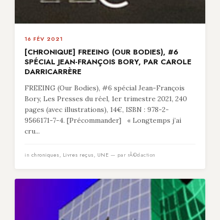
16 FÉV 2021
[CHRONIQUE] FREEING (OUR BODIES), #6
SPÉCIAL JEAN-FRANÇOIS BORY, PAR CAROLE
DARRICARRÈRE
FREEING (Our Bodies), #6 spécial Jean-François
Bory, Les Presses du réel, 1er trimestre 2021, 240
pages (avec illustrations), 14€, ISBN : 978-2-
9566171-7-4. [Précommander] « Longtemps j’ai
cru...
in
chroniques
,
Livres reçus
,
UNE
— par rÃ©daction