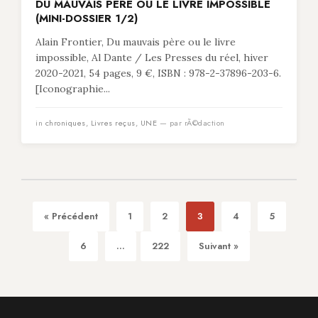
DU MAUVAIS PÈRE OU LE LIVRE IMPOSSIBLE
(MINI-DOSSIER 1/2)
Alain Frontier, Du mauvais père ou le livre
impossible, Al Dante / Les Presses du réel, hiver
2020-2021, 54 pages, 9 €, ISBN : 978-2-37896-203-6.
[Iconographie...
in
chroniques
,
Livres reçus
,
UNE
— par rÃ©daction
« Précédent
1
2
3
4
5
6
...
222
Suivant »