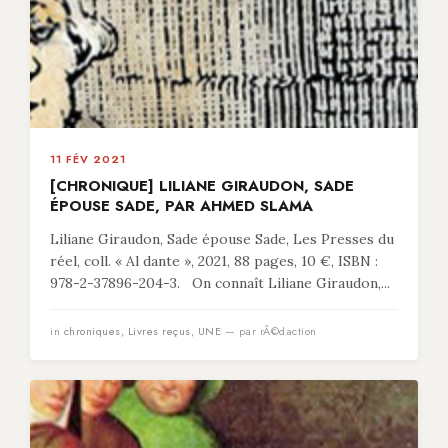
11 FÉV 2021
[CHRONIQUE] LILIANE GIRAUDON, SADE
ÉPOUSE SADE, PAR AHMED SLAMA
Liliane Giraudon, Sade épouse Sade, Les Presses du
réel, coll. « Al dante », 2021, 88 pages, 10 €, ISBN :
978-2-37896-204-3. On connaît Liliane Giraudon,...
in
chroniques
,
Livres reçus
,
UNE
— par rÃ©daction