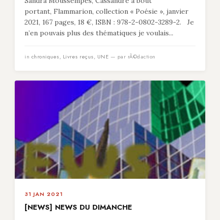
Sandra Moussempès, Cassandre à bout
portant, Flammarion, collection « Poésie », janvier
2021, 167 pages, 18 €, ISBN : 978-2-0802-3289-2. Je
n’en pouvais plus des thématiques je voulais...
in
chroniques
,
Livres reçus
,
UNE
— par rÃ©daction
31 JAN 2021
[NEWS] NEWS DU DIMANCHE