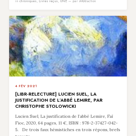
in
chroniques
,
Livres reçus
,
UNE
— par rÃ©daction
4 FÉV 2021
[LIBR-RELECTURE] LUCIEN SUEL, LA
JUSTIFICATION DE L’ABBÉ LEMIRE, PAR
CHRISTOPHE STOLOWICKI
Lucien Suel, La justification de l’abbé Lemire, Faï
Fioc, 2020, 64 pages, 11 €, ISBN : 978-2-37427-042-
5. De trois faux hémistiches en trois répons, brefs