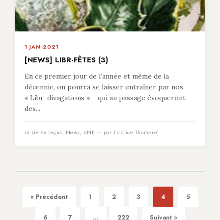
1 JAN 2021
[NEWS] LIBR-FÊTES (3)
En ce premier jour de l’année et même de la
décennie, on pourra se laisser entraîner par nos
« Libr-divagations » – qui au passage évoqueront
des...
in
Livres reçus
,
News
,
UNE
— par Fabrice Thumerel
« Précédent
1
2
3
4
5
6
7
...
222
Suivant »