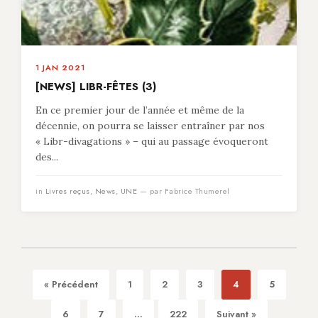
1 JAN 2021
[NEWS] LIBR-FÊTES (3)
En ce premier jour de l’année et même de la
décennie, on pourra se laisser entraîner par nos
« Libr-divagations » – qui au passage évoqueront
des...
in
Livres reçus
,
News
,
UNE
— par Fabrice Thumerel
« Précédent
1
2
3
4
5
6
7
...
222
Suivant »