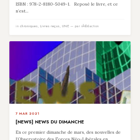
ISBN : 978-2-8180-5049-1. Reposé le livre, et ce
n’est...
in
chroniques
,
Livres reçus
,
UNE
— par rÃ©daction
7 MAR 2021
[NEWS] NEWS DU DIMANCHE
En ce premier dimanche de mars, des nouvelles de
l’Observatoire des Forces Néo-Libérales en