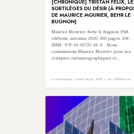
[CHRONIQUE] TRISTAN FELIX, LE
SORTILÈGES DU DÉSIR (À PROPO
DE MAURICE MOURIER, BEHR LE
BUGNON)
Maurice Mourier, Behr le Bugnon, PhB
éditions, automne 2020, 160 pages, 12€,
ISBN : 979-10-93732-45-9. Nous
connaissions Maurice Mourier pour ses
critiques cinématographiques et...
in
chroniques
,
Livres reçus
,
UNE
— par rÃ©daction