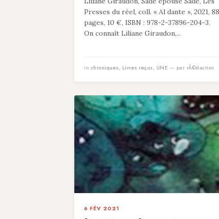
Liliane Giraudon, Sade épouse Sade, Les
Presses du réel, coll. « Al dante », 2021, 8
pages, 10 €, ISBN : 978-2-37896-204-3.
On connaît Liliane Giraudon,...
in
chroniques
,
Livres reçus
,
UNE
— par rÃ©daction
6 FÉV 2021