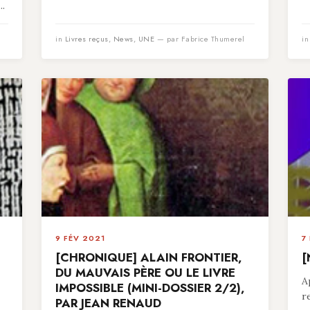
..
in
Livres reçus
,
News
,
UNE
— par Fabrice Thumerel
i
9 FÉV 2021
7
[CHRONIQUE] ALAIN FRONTIER,
[
,
DU MAUVAIS PÈRE OU LE LIVRE
A
IMPOSSIBLE (MINI-DOSSIER 2/2),
r
PAR JEAN RENAUD