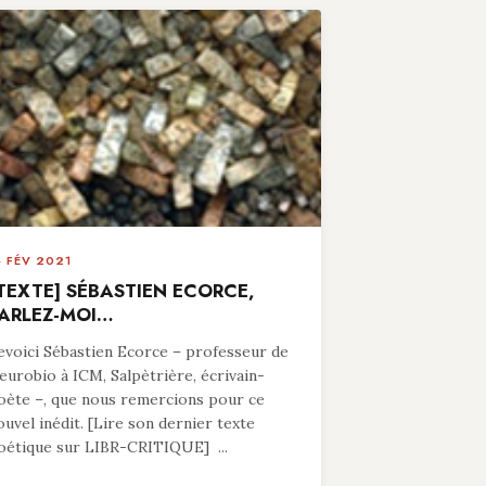
4 FÉV 2021
TEXTE] SÉBASTIEN ECORCE,
ARLEZ-MOI…
evoici Sébastien Ecorce – professeur de
eurobio à ICM, Salpètrière, écrivain-
oète –, que nous remercions pour ce
ouvel inédit. [Lire son dernier texte
oétique sur LIBR-CRITIQUE] ...