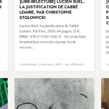
S
[LIBR-RELECTURE] LUCIEN SUEL,
[
S
LA JUSTIFICATION DE L’ABBÉ
C
LEMIRE, PAR CHRISTOPHE
P
STOLOWICKI
S
C
Lucien Suel, La justification de l’abbé
Lemire, Faï Fioc, 2020, 64 pages, 11 €,
S
ISBN : 978-2-37427-042-5. De trois faux
p
hémistiches en trois répons, brefs
j
tercets...
0
t
in
chroniques
,
Livres reçus
,
UNE
— par rÃ©daction
i