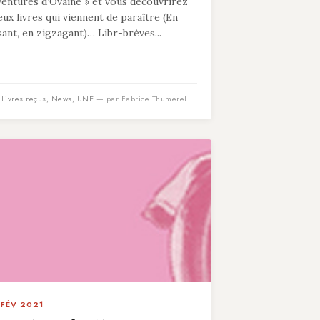
ventures d’Ovaine » et vous découvrirez
eux livres qui viennent de paraître (En
isant, en zigzagant)… Libr-brèves...
n
Livres reçus
,
News
,
UNE
— par Fabrice Thumerel
 FÉV 2021