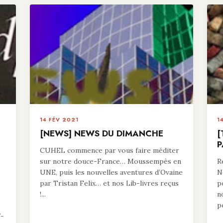
14 FÉV 2021
1
[NEWS] NEWS DU DIMANCHE
[
P
CUHEL commence par vous faire méditer
sur notre douce-France… Moussempès en
R
UNE, puis les nouvelles aventures d’Ovaine
N
par Tristan Felix… et nos Lib-livres reçus
p
!...
n
p
7-