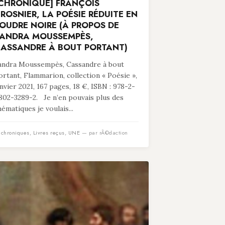
CHRONIQUE] FRANÇOIS
ROSNIER, LA POÉSIE RÉDUITE EN
OUDRE NOIRE (À PROPOS DE
ANDRA MOUSSEMPÈS,
ASSANDRE À BOUT PORTANT)
andra Moussempès, Cassandre à bout
ortant, Flammarion, collection « Poésie »,
anvier 2021, 167 pages, 18 €, ISBN : 978-2-
802-3289-2. Je n’en pouvais plus des
hématiques je voulais...
n
chroniques
,
Livres reçus
,
UNE
— par rÃ©daction