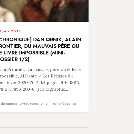
8 JAN 2021
CHRONIQUE] DAN ORNIK, ALAIN
RONTIER, DU MAUVAIS PÈRE OU
E LIVRE IMPOSSIBLE (MINI-
OSSIER 1/2)
lain Frontier, Du mauvais père ou le livre
mpossible, Al Dante / Les Presses du
éel, hiver 2020-2021, 54 pages, 9 €, ISBN :
78-2-37896-203-6. [Iconographie...
n
chroniques
,
Livres reçus
,
UNE
— par rÃ©daction