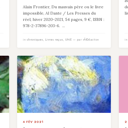
a
8
Alain Frontier, Du mauvais père ou le livre
d
impossible, Al Dante / Les Presses du
l
réel, hiver 2020-2021, 54 pages, 9 €, ISBN :
978-2-37896-203-6. ...
in
chroniques
,
Livres reçus
,
UNE
— par rÃ©daction
i
4 FÉV 2021
2