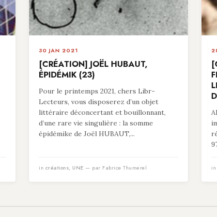
30 JAN 2021
2
[CRÉATION] JOËL HUBAUT,
[
ÉPIDÉMIK (23)
F
L
Pour le printemps 2021, chers Libr-
D
Lecteurs, vous disposerez d’un objet
littéraire déconcertant et bouillonnant,
A
d’une rare vie singulière : la somme
i
épidémike de Joël HUBAUT,...
r
9
in
créations
,
UNE
— par Fabrice Thumerel
i