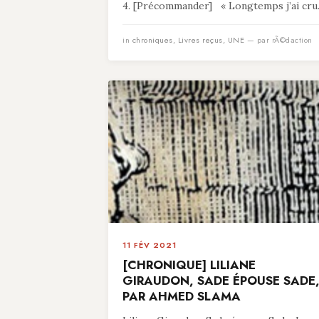
4. [Précommander] « Longtemps j’ai cru.
in
chroniques
,
Livres reçus
,
UNE
— par rÃ©daction
11 FÉV 2021
[CHRONIQUE] LILIANE
GIRAUDON, SADE ÉPOUSE SADE
PAR AHMED SLAMA