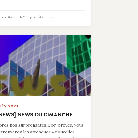
n
créations
,
UNE
— par rÃ©daction
 FÉV 2021
NEWS] NEWS DU DIMANCHE
près nos surprenantes Libr-brèves, vous
etrouverez les attendues « nouvelles