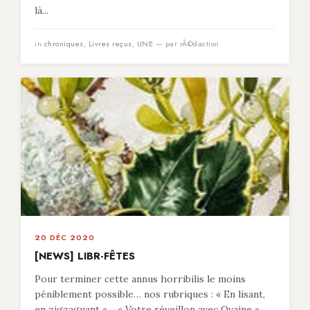
là...
in
chroniques
,
Livres reçus
,
UNE
— par rÃ©daction
20 DÉC 2020
[NEWS] LIBR-FÊTES
Pour terminer cette annus horribilis le moins
péniblement possible… nos rubriques : « En lisant,
en zigzaguant »… « Votre réveillon avec Ovaine »…