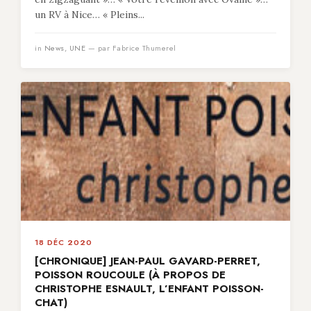
un RV à Nice… « Pleins...
in
News
,
UNE
— par Fabrice Thumerel
18 DÉC 2020
[CHRONIQUE] JEAN-PAUL GAVARD-PERRET,
POISSON ROUCOULE (À PROPOS DE
CHRISTOPHE ESNAULT, L’ENFANT POISSON-
CHAT)