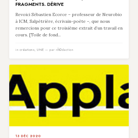
FRAGMENTS. DÉRIVE
Revoici Sébastien Ecorce – professeur de Neurobio
à ICM, Salpètrière, écrivain-poète –, que nous
remercions pour ce troisième extrait d’un travail en
cours. [Toile de fond...
in
créations
,
UNE
— par rÃ©daction
13 DÉC 2020