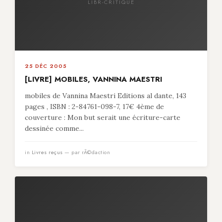
LIBR-CRITIQUE
25 DÉC 2005
[LIVRE] MOBILES, VANNINA MAESTRI
mobiles de Vannina Maestri Editions al dante, 143
pages , ISBN : 2-84761-098-7, 17€ 4ème de
couverture : Mon but serait une écriture-carte
dessinée comme...
in
Livres reçus
— par rÃ©daction