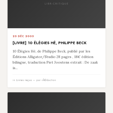
LIBR-CRITIQUE
25 DÉC 2005
[LIVRE] 10 ÉLÉGIES HÉ, PHILIPPE BECK
10 Élégies Hé, de Philippe Beck, publié par les
Éditions Alligator/Studio 28 pages , 18€ édition
bilingue, traduction Piet Joostens extrait : De zaak
is...
in
Livres reçus
— par rÃ©daction