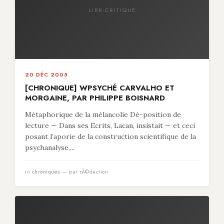
LIBR-CRITIQUE
20 DÉC 2005
[CHRONIQUE] WPSYCHÉ CARVALHO ET
MORGAINE, PAR PHILIPPE BOISNARD
Métaphorique de la mélancolie Dé-position de
lecture — Dans ses Ecrits, Lacan, insistait — et ceci
posant l’aporie de la construction scientifique de la
psychanalyse,...
in
chroniques
— par rÃ©daction