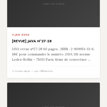
LIBR-CRITIQUE
3 JAN 2006
[REVUE] JAVA N°27-28
JAVA revue n°27-28 60 pages , ISSN : 2-909951-13-6,
18€ pour commander le numéro :JAVA 116 avenue
Ledru-Rollin – 75011 Paris 4ème de couverture :...
in
Livres reçus
— par rÃ©daction
LIBR-CRITIQUE