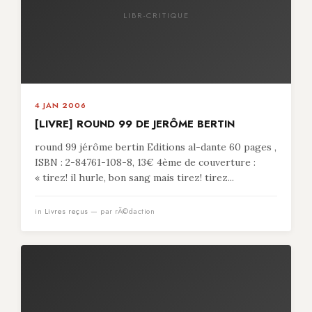
LIBR-CRITIQUE
4 JAN 2006
[LIVRE] ROUND 99 DE JERÔME BERTIN
round 99 jérôme bertin Editions al-dante 60 pages ,
ISBN : 2-84761-108-8, 13€ 4ème de couverture :
« tirez! il hurle, bon sang mais tirez! tirez...
in
Livres reçus
— par rÃ©daction