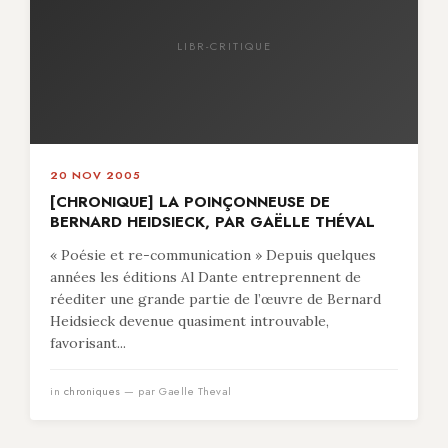
LIBR-CRITIQUE
20 NOV 2005
[CHRONIQUE] LA POINÇONNEUSE DE
BERNARD HEIDSIECK, PAR GAËLLE THÉVAL
« Poésie et re-communication » Depuis quelques
années les éditions Al Dante entreprennent de
réediter une grande partie de l’œuvre de Bernard
Heidsieck devenue quasiment introuvable,
favorisant...
in
chroniques
— par Gaelle Theval