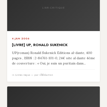
LIBR-CRITIQUE
4 JAN 2006
[LIVRE] UP, RONALD SUKENICK
UP(roman) Ronald Sukenick Editions al-dante, 400
pages , ISBN : 2-84761-101-0, 24€ site al dante 4ème
de couverture : « Oui, je suis un puritain dans...
in
Livres reçus
— par rÃ©daction