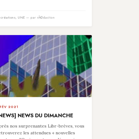
n
créations
,
UNE
— par rÃ©daction
 FÉV 2021
NEWS] NEWS DU DIMANCHE
près nos surprenantes Libr-brèves, vous
etrouverez les attendues « nouvelles