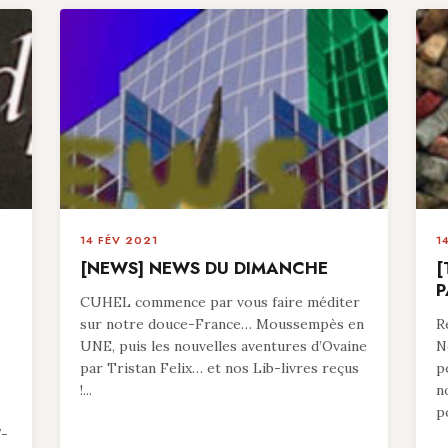
14 FÉV 2021
1
[NEWS] NEWS DU DIMANCHE
[
P
CUHEL commence par vous faire méditer
sur notre douce-France… Moussempès en
R
UNE, puis les nouvelles aventures d’Ovaine
N
par Tristan Felix… et nos Lib-livres reçus
p
!...
n
p
7-