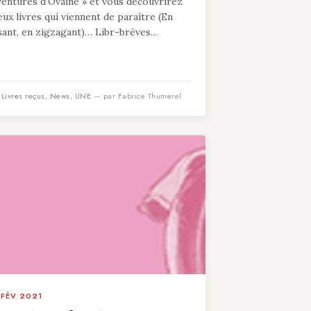
ventures d’Ovaine » et vous découvrirez
eux livres qui viennent de paraître (En
isant, en zigzagant)… Libr-brèves...
n
Livres reçus
,
News
,
UNE
— par Fabrice Thumerel
 FÉV 2021