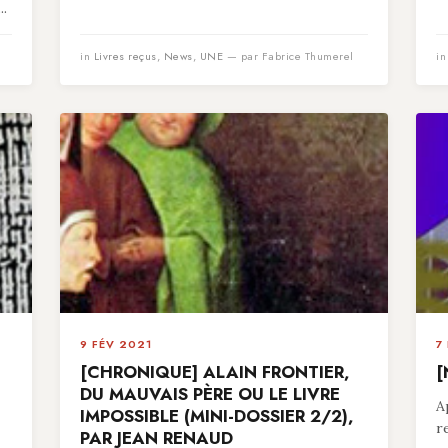
..
in
Livres reçus
,
News
,
UNE
— par Fabrice Thumerel
i
9 FÉV 2021
7
[CHRONIQUE] ALAIN FRONTIER,
[
,
DU MAUVAIS PÈRE OU LE LIVRE
A
IMPOSSIBLE (MINI-DOSSIER 2/2),
r
PAR JEAN RENAUD