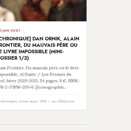
8 JAN 2021
CHRONIQUE] DAN ORNIK, ALAIN
RONTIER, DU MAUVAIS PÈRE OU
E LIVRE IMPOSSIBLE (MINI-
OSSIER 1/2)
lain Frontier, Du mauvais père ou le livre
mpossible, Al Dante / Les Presses du
éel, hiver 2020-2021, 54 pages, 9 €, ISBN :
78-2-37896-203-6. [Iconographie...
n
chroniques
,
Livres reçus
,
UNE
— par rÃ©daction