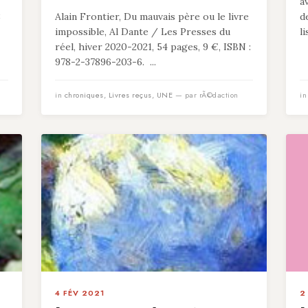
a
8
Alain Frontier, Du mauvais père ou le livre
d
impossible, Al Dante / Les Presses du
l
réel, hiver 2020-2021, 54 pages, 9 €, ISBN :
978-2-37896-203-6. ...
in
chroniques
,
Livres reçus
,
UNE
— par rÃ©daction
i
4 FÉV 2021
2