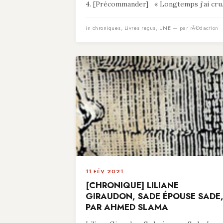
4. [Précommander] « Longtemps j’ai cru.
in
chroniques
,
Livres reçus
,
UNE
— par rÃ©daction
11 FÉV 2021
[CHRONIQUE] LILIANE
GIRAUDON, SADE ÉPOUSE SADE
PAR AHMED SLAMA