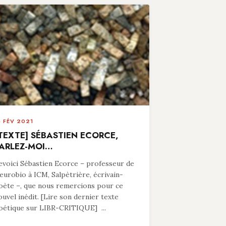
4 FÉV 2021
TEXTE] SÉBASTIEN ECORCE,
ARLEZ-MOI…
evoici Sébastien Ecorce – professeur de
eurobio à ICM, Salpètrière, écrivain-
oète –, que nous remercions pour ce
ouvel inédit. [Lire son dernier texte
oétique sur LIBR-CRITIQUE] ...