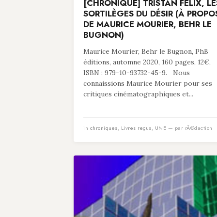
[CHRONIQUE] TRISTAN FELIX, LE
SORTILÈGES DU DÉSIR (À PROPO
DE MAURICE MOURIER, BEHR LE
BUGNON)
Maurice Mourier, Behr le Bugnon, PhB
éditions, automne 2020, 160 pages, 12€,
ISBN : 979-10-93732-45-9. Nous
connaissions Maurice Mourier pour ses
critiques cinématographiques et...
in
chroniques
,
Livres reçus
,
UNE
— par rÃ©daction