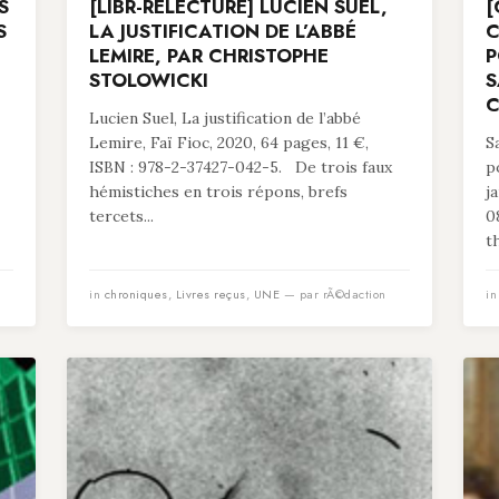
S
[LIBR-RELECTURE] LUCIEN SUEL,
[
S
LA JUSTIFICATION DE L’ABBÉ
C
LEMIRE, PAR CHRISTOPHE
P
STOLOWICKI
S
C
Lucien Suel, La justification de l’abbé
Lemire, Faï Fioc, 2020, 64 pages, 11 €,
S
ISBN : 978-2-37427-042-5. De trois faux
p
hémistiches en trois répons, brefs
j
tercets...
0
t
in
chroniques
,
Livres reçus
,
UNE
— par rÃ©daction
i