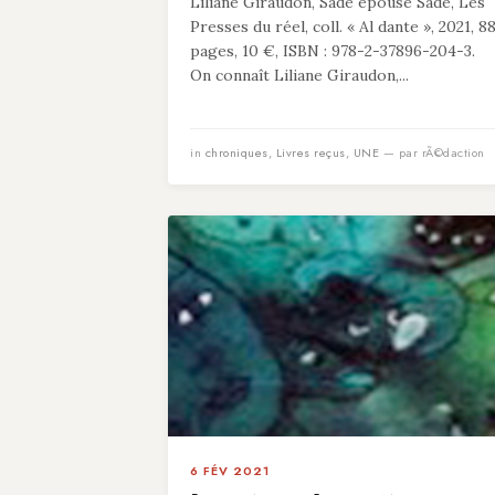
Liliane Giraudon, Sade épouse Sade, Les
Presses du réel, coll. « Al dante », 2021, 8
pages, 10 €, ISBN : 978-2-37896-204-3.
On connaît Liliane Giraudon,...
in
chroniques
,
Livres reçus
,
UNE
— par rÃ©daction
6 FÉV 2021