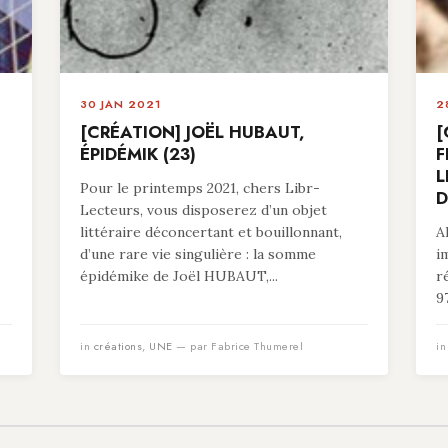
30 JAN 2021
2
[CRÉATION] JOËL HUBAUT,
[
ÉPIDÉMIK (23)
F
L
Pour le printemps 2021, chers Libr-
D
Lecteurs, vous disposerez d’un objet
littéraire déconcertant et bouillonnant,
A
d’une rare vie singulière : la somme
i
épidémike de Joël HUBAUT,...
r
9
in
créations
,
UNE
— par Fabrice Thumerel
i