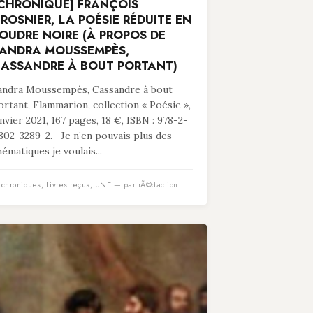
CHRONIQUE] FRANÇOIS
ROSNIER, LA POÉSIE RÉDUITE EN
OUDRE NOIRE (À PROPOS DE
ANDRA MOUSSEMPÈS,
ASSANDRE À BOUT PORTANT)
andra Moussempès, Cassandre à bout
ortant, Flammarion, collection « Poésie »,
anvier 2021, 167 pages, 18 €, ISBN : 978-2-
802-3289-2. Je n’en pouvais plus des
hématiques je voulais...
n
chroniques
,
Livres reçus
,
UNE
— par rÃ©daction