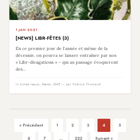
1 JAN 2021
[NEWS] LIBR-FÊTES (3)
En ce premier jour de l’année et même de la
décennie, on pourra se laisser entraîner par nos
« Libr-divagations » – qui au passage évoqueront
des...
in
Livres reçus
,
News
,
UNE
— par Fabrice Thumerel
« Précédent
1
2
3
4
5
6
7
...
222
Suivant »