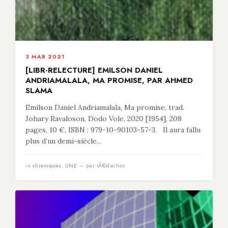
3 MAR 2021
[LIBR-RELECTURE] EMILSON DANIEL
ANDRIAMALALA, MA PROMISE, PAR AHMED
SLAMA
Emilson Daniel Andriamalala, Ma promise, trad.
Johary Ravaloson, Dodo Vole, 2020 [1954], 208
pages, 10 €, ISBN : 979-10-90103-57-3. Il aura fallu
plus d’un demi-siècle...
in
chroniques
,
UNE
— par rÃ©daction