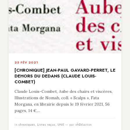
25 FÉV 2021
[CHRONIQUE] JEAN-PAUL GAVARD-PERRET, LE
DEHORS DU DEDANS (CLAUDE LOUIS-
COMBET)
Claude Louis-Combet, Aube des chairs et viscères,
Illustrations de Nomah, coll. « Scalps », Fata
Morgana, en librairie depuis le 19 février 2021, 56
pages, 14 €,...
in
chroniques
,
Livres reçus
,
UNE
— par rÃ©daction